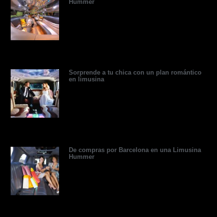
d
d
t
r
r
b
Hummer
v
i
t
e
e
e
i
n
e
s
s
s
r
s
t
o
r
Sorprende a tu chica con un plan romántico
en limusina
De compras por Barcelona en una Limusina
Hummer