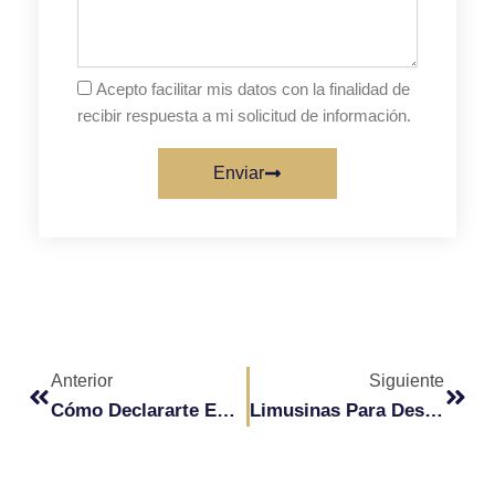
Acepto facilitar mis datos con la finalidad de
recibir respuesta a mi solicitud de información.
Enviar
Ant
Sigu
Anterior
Siguiente
Cómo Declararte En Una Hummer
Limusinas Para Despedidas De Soltero