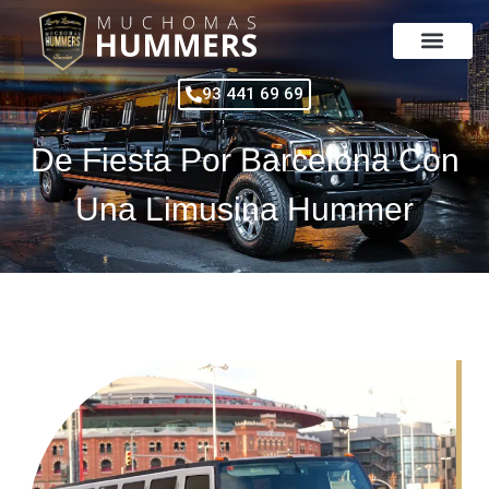
Ir
al
contenido
93 441 69 69
De Fiesta Por Barcelona Con
Una Limusina Hummer