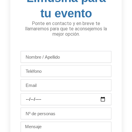
tu evento
Ponte en contacto y en breve te
llamaremos para que te aconsejemos la
mejor opción.
Nombre
/
Apellido
Teléfono
Email
Día
de
la
Nº
fiesta
de
personas
Mensaje