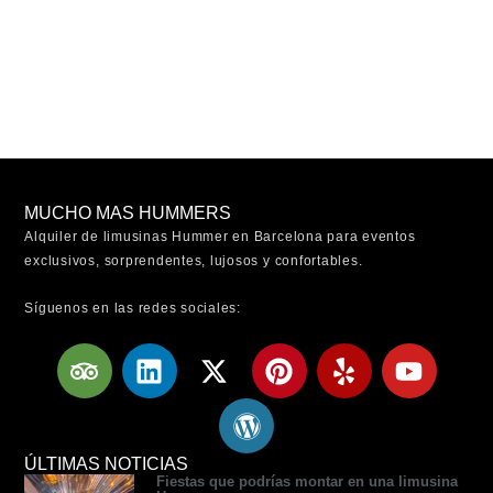
MUCHO MAS HUMMERS
Alquiler de limusinas Hummer en Barcelona para eventos
exclusivos, sorprendentes, lujosos y confortables.
Síguenos en las redes sociales:
T
L
X
W
P
Y
Y
r
i
-
o
i
e
o
i
n
t
r
n
l
u
p
k
w
d
t
p
t
a
e
i
p
e
u
ÚLTIMAS NOTICIAS
Fiestas que podrías montar en una limusina