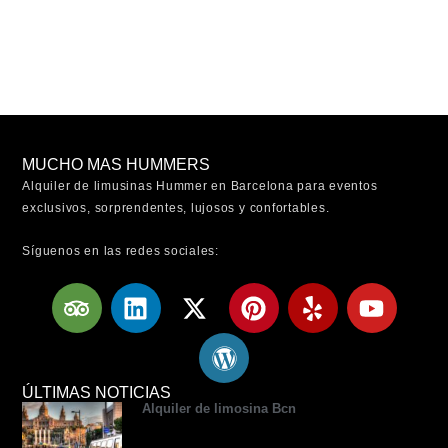
MUCHO MAS HUMMERS
Alquiler de limusinas Hummer en Barcelona para eventos
exclusivos, sorprendentes, lujosos y confortables.
Síguenos en las redes sociales:
T
L
X
W
P
Y
Y
r
i
-
o
i
e
o
i
n
t
r
n
l
u
p
k
w
d
t
p
t
a
e
i
p
e
u
ÚLTIMAS NOTICIAS
Alquiler de limosina Bcn
d
d
t
r
r
b
v
i
t
e
e
e