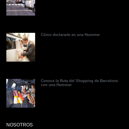
i
n
e
s
s
s
r
s
t
o
r
Cómo declararte en una Hummer
Conoce la Ruta del Shopping de Barcelona
con una Hummer
NOSOTROS