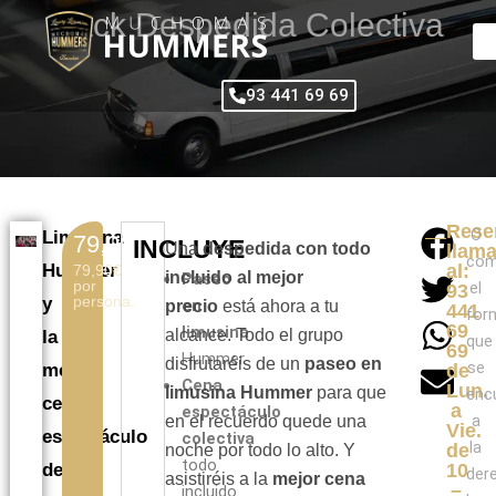
Ir
Pack Despedida Colectiva
al
contenido
93 441 69 69
Rese
O
Limusina
79,90€.
INCLUYE
Una
despedida con todo
llam
com
Hummer
al:
79,90€
incluido al mejor
Paseo
por
el
93
persona.
y
en
precio
está ahora a tu
441
for
69
limusina
alcance. Todo el grupo
la
que
69
Hummer.
disfrutaréis de un
paseo en
se
mejor
de
Cena
Lun.
limusina Hummer
para que
enc
cena
a
espectáculo
a
en el recuerdo quede una
Vie.
espectáculo
colectiva
la
de
noche por todo lo alto. Y
todo
de
10
der
asistiréis a la
mejor cena
–
incluido.