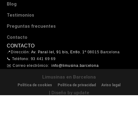
Blog
Testimonios
Preguntas frecuentes
Contacto
CONTACTO
📍Dirección:
Av. Paral·lel, 91 bis, Entlo. 1º
08015 Barcelona
📞 Teléfono: 93 441 69 69
✉️ Correo electrónico:
info@limusina.barcelona
Limusinas en Barcelona
Política de cookies
Política de privacidad
Aviso legal
| Diseño by update