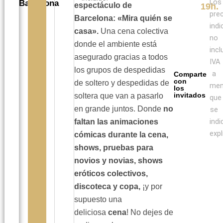
Los
Barcelona
espectáculo de
19h.
pre
Barcelona: «Mira quién se
ind
casa».
Una cena colectiva
no
donde el ambiente está
incl
asegurado gracias a todos
IVA
los grupos de despedidas
a
Comparte
con
de soltero y despedidas de
me
los
invitados
soltera que van a pasarlo
que
en grande juntos. Donde
no
se
indi
faltan las animaciones
expl
cómicas durante la cena,
shows, pruebas para
novios y novias, shows
eróticos colectivos,
discoteca y copa,
¡y por
supuesto una
deliciosa
cena
! No dejes de