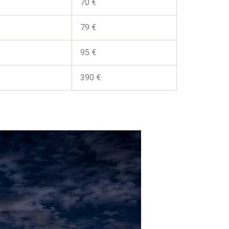
70 €
79 €
95 €
390 €