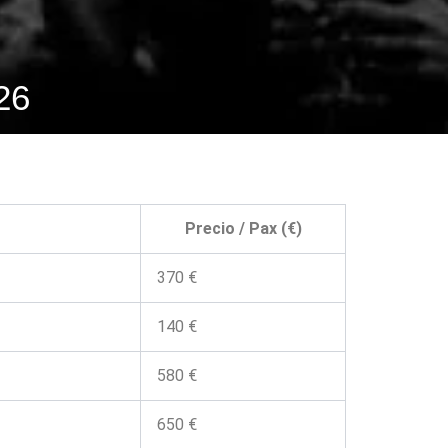
26
Precio / Pax (€)
370 €
140 €
580 €
650 €