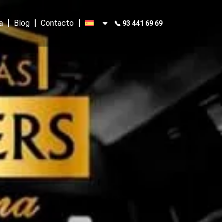
a
Blog
Contacto
📞 93 441 69 69