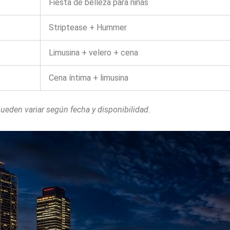
Fiesta de belleza para niñas
Striptease + Hummer
Limusina + velero + cena
Cena íntima + limusina
pueden variar según fecha y disponibilidad.