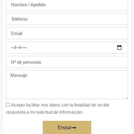
Nombre
/
Apellido
Teléfono
Email
Día
de
la
Nº
fiesta
de
personas
Mensaje
Acepto facilitar mis datos con la finalidad de recibir
respuesta a mi solicitud de información.
Enviar