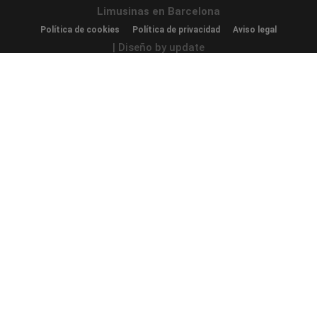
Limusinas en Barcelona
Política de cookies
Política de privacidad
Aviso legal
| Diseño by update