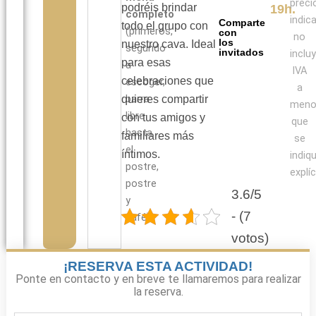
preci
podréis brindar
19h.
completo
indic
Comparte
todo el grupo con
(primeros,
con
no
los
nuestro cava. Ideal
segundo
invitados
inclu
para esas
a
IVA
celebraciones que
escoger,
a
barra
quieres compartir
meno
libre
con tus amigos y
que
hasta
familiares más
se
el
íntimos.
indiq
postre,
explí
postre
3.6/5
y
- (7
café).
votos)
¡RESERVA ESTA ACTIVIDAD!
Ponte en contacto y en breve te llamaremos para realizar
la reserva.