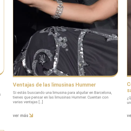
C
Ventajas de las limusinas Hummer
s
Si estás buscando una limusina para alquilar en Barcelona,
s
tienes que pensar en las limusinas Hummer. Cuentan con
¿Q
o
varias ventajas […]
un
ver más
v