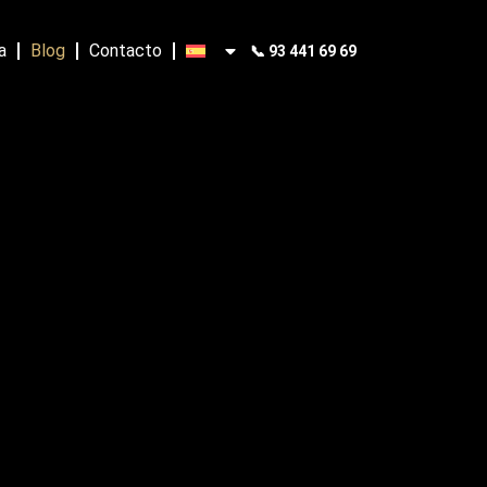
a
Blog
Contacto
📞 93 441 69 69