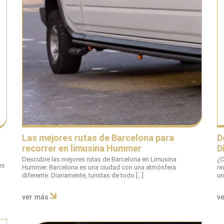
Las mejores rutas de Barcelona para
D
recorrer en limusina Hummer
D
Descubre las mejores rutas de Barcelona en Limusina
¿C
es
Hummer. Barcelona es una ciudad con una atmósfera
re
diferente. Diariamente, turistas de todo […]
un
ver más
v