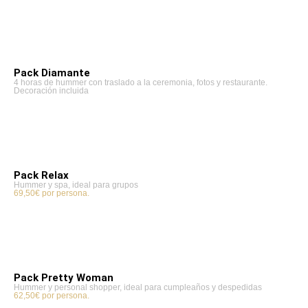
Pack Diamante
4 horas de hummer con traslado a la ceremonia, fotos y restaurante.
Decoración incluida
Pack Relax
Hummer y spa, ideal para grupos
69,50€ por persona.
Pack Pretty Woman
Hummer y personal shopper, ideal para cumpleaños y despedidas
62,50€ por persona.