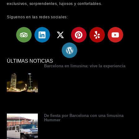
exclusivos, sorprendentes, lujosos y confortables.
Síguenos en las redes sociales:
T
L
X
W
P
Y
Y
r
i
-
o
i
e
o
i
n
t
r
n
l
u
p
k
w
d
t
p
t
a
e
i
p
e
u
ÚLTIMAS NOTICIAS
Barcelona en limusina: vive la experiencia
d
d
t
r
r
b
v
i
t
e
e
e
i
n
e
s
s
s
r
s
t
o
r
De fiesta por Barcelona con una limusina
Hummer