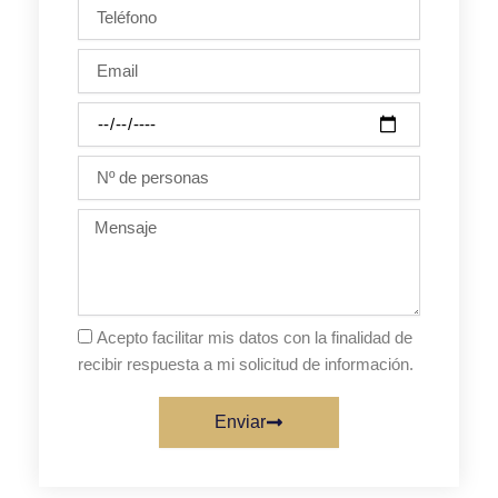
Teléfono
Email
Día
de
la
Nº
fiesta
de
personas
Mensaje
Acepto facilitar mis datos con la finalidad de
recibir respuesta a mi solicitud de información.
Enviar