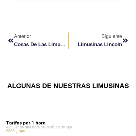
Ant
Sigu
Anterior
Siguiente
Cosas De Las Limusinas Hummer Que Aún No Sabías
Limusinas Lincoln
ALGUNAS DE NUESTRAS LIMUSINAS
Tarifas por 1 hora
Alquiler de una hora de vehículo de lujo
280€ grupo