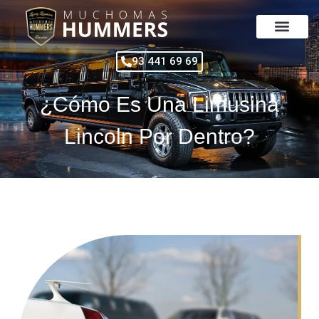
Ir
al
contenido
93 441 69 69
¿Cómo Es Una Limusina
Lincoln Por Dentro?