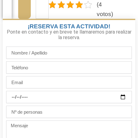
(4
votos)
¡RESERVA ESTA ACTIVIDAD!
Ponte en contacto y en breve te llamaremos para realizar
la reserva.
Nombre
/
Apellido
Teléfono
Email
Día
de
la
Nº
fiesta
de
personas
Mensaje