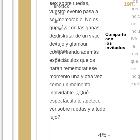
Los
sex
sobre ruedas,
19h.
erótico
prec
vuestro evento pasa a
como
indi
ser memorable. No os
un
no
quedéis con las ganas
mago
incl
Comparte
de disfrutar de un viaje
o
IVA
con
los
un
de lujo y glamour
a
invitados
tupper
compartiendo además
men
sex.
espectáculos que os
que
harán rememorar ese
se
indi
momento una y otra vez
expl
como un momento
inolvidable. ¿Qué
espectáculo te apetece
ver sobre ruedas y a todo
lujo?
4/5 -