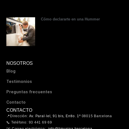
r
Cómo declararte en una Hummer
NOSOTROS
Blog
Testimonios
Preguntas frecuentes
Contacto
CONTACTO
📍Dirección:
Av. Paral·lel, 91 bis, Entlo. 1º
08015 Barcelona
📞 Teléfono: 93 441 69 69
✉️ Correo electrónico:
info@limusina.barcelona