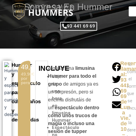
Ir
Sorpresa En Hummer
al
contenido
93 441 69 69
Reser
O
Hummer
49,90€
INCLUYE
Alquilar una
limusina
llama
com
y
al:
49,90€
Hummer para todo el
Viaje
por
el
93
persona.
espectáculo
de
grupo
de amigos ya es
441
form
69
una
un sorpresón, pero si
para
que
69
hora
encima disfrutáis de
se
cumpleaños
de
en
Lun.
un
espectáculo dentro
encu
y
a
limusina
a
como unos trucos de
Vie.
despedidas
Hummer.
la
de
magia o incluso una
Espectáculo
10
dere
sesión de tupper
–
no