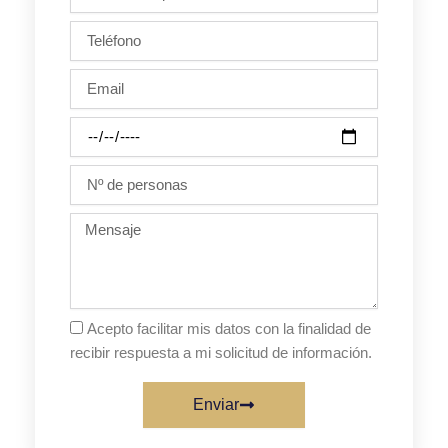
/
Apellido
Teléfono
Email
Día
de
la
Nº
fiesta
de
personas
Mensaje
Acepto facilitar mis datos con la finalidad de
recibir respuesta a mi solicitud de información.
Enviar