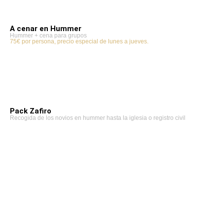
A cenar en Hummer
Hummer + cena para grupos
75€ por persona, precio especial de lunes a jueves.
Pack Zafiro
Recogida de los novios en hummer hasta la iglesia o registro civil