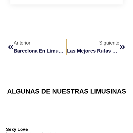
Ant
Sigu
Anterior
Siguiente
Barcelona En Limusina: Vive La Experiencia
Las Mejores Rutas De Barcelona Para Recorrer En Limusina Hummer
ALGUNAS DE NUESTRAS LIMUSINAS
Sexy Love