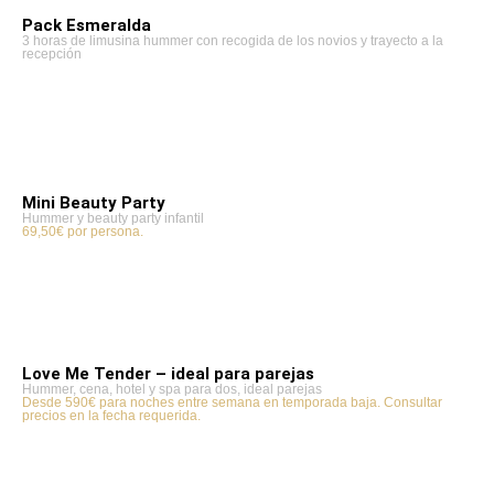
Pack Esmeralda
3 horas de limusina hummer con recogida de los novios y trayecto a la
recepción
Mini Beauty Party
Hummer y beauty party infantil
69,50€ por persona.
Love Me Tender – ideal para parejas
Hummer, cena, hotel y spa para dos, ideal parejas
Desde 590€ para noches entre semana en temporada baja. Consultar
precios en la fecha requerida.