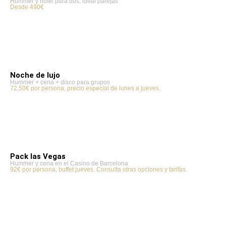
Hummer y hotel para dos, ideal parejas
Desde 490€
Noche de lujo
Hummer + cena + disco para grupos
72,50€ por persona, precio especial de lunes a jueves.
Pack las Vegas
Hummer y cena en el Casino de Barcelona
92€ por persona, buffet jueves. Consulta otras opciones y tarifas.