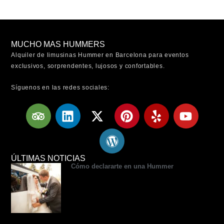
MUCHO MAS HUMMERS
Alquiler de limusinas Hummer en Barcelona para eventos
exclusivos, sorprendentes, lujosos y confortables.
Síguenos en las redes sociales:
T
L
X
W
P
Y
Y
r
i
-
o
i
e
o
i
n
t
r
n
l
u
p
k
w
d
t
p
t
a
e
i
p
e
u
ÚLTIMAS NOTICIAS
Cómo declararte en una Hummer
d
d
t
r
r
b
v
i
t
e
e
e
i
n
e
s
s
s
r
s
t
o