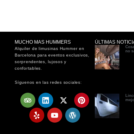
MUCHO MAS HUMMERS
ÚLTIMAS NOTICI
Cosa
Alquiler de limusinas Hummer en
no s
Barcelona para eventos exclusivos,
sorprendentes, lujosos y
confortables.
Síguenos en las redes sociales:
T
Y
L
Y
X
W
P
Linc
mejo
r
e
i
o
-
o
i
i
l
n
u
t
r
n
p
p
k
t
w
d
t
a
e
u
i
p
e
d
d
b
t
r
r