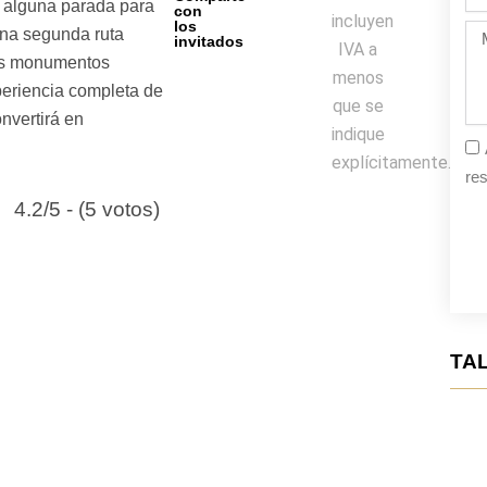
de
 alguna parada para
con
incluyen
la
los
Me
una segunda ruta
invitados
fie
IVA a
los monumentos
menos
eriencia completa de
que se
nvertirá en
indique
explícitamente.
res
4.2/5 - (5 votos)
TAL