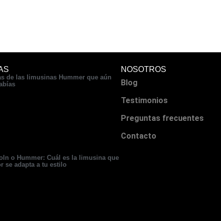
AS
NOSOTROS
s de las limusinas Hummer que aún
Blog
abías
Testimonios
Preguntas frecuentes
Contacto
oln o Hummer: Cuál es la limusina que
r se adapta a tu estilo