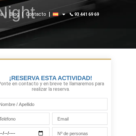
Night
a
Blog
Contacto
📞 93 441 69 69
¡RESERVA ESTA ACTIVIDAD!
onte en contacto y en breve te llamaremos para
realizar la reserva.
mbre
llido
léfono
Email
Nº