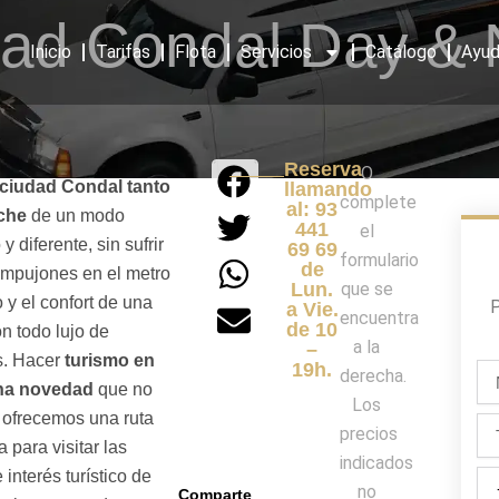
ad Condal Day & 
Inicio
Tarifas
Flota
Servicios
Catálogo
Ayud
Reserva
O
a ciudad Condal tanto
llamando
complete
al: 93
che
de un modo
441
el
y diferente, sin sufrir
69 69
formulario
de
empujones en el metro
Lun.
que se
o y el confort de una
P
a Vie.
encuentra
de 10
 todo lujo de
a la
–
s. Hacer
turismo en
19h.
No
derecha.
una novedad
que no
/
Los
Ape
e ofrecemos una ruta
Te
precios
 para visitar las
indicados
interés turístico de
Día
no
Comparte