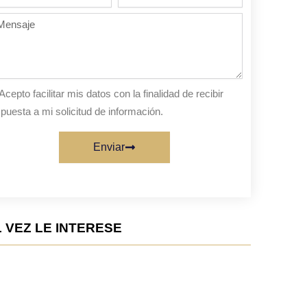
de
personas
nsaje
sta
Acepto facilitar mis datos con la finalidad de recibir
puesta a mi solicitud de información.
Enviar
 VEZ LE INTERESE