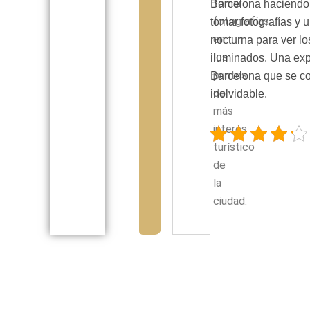
tomar
Barcelona haciendo
fotografías
tomar fotografías y 
en
nocturna para ver 
los
iluminados. Una exp
puntos
Barcelona que se co
de
inolvidable.
más
interés
turístico
de
la
ciudad.