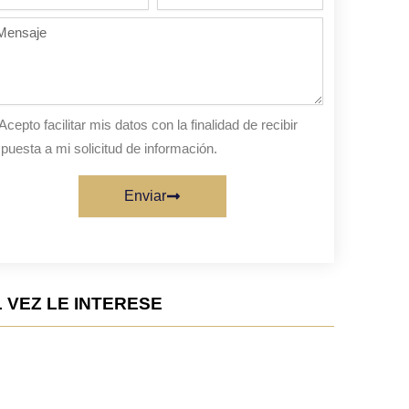
de
personas
nsaje
sta
Acepto facilitar mis datos con la finalidad de recibir
puesta a mi solicitud de información.
Enviar
 VEZ LE INTERESE