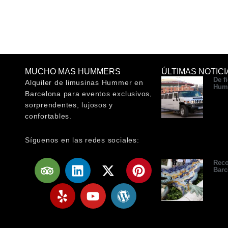
MUCHO MAS HUMMERS
ÚLTIMAS NOTICI
De f
Alquiler de limusinas Hummer en
Hum
Barcelona para eventos exclusivos,
sorprendentes, lujosos y
confortables.
Síguenos en las redes sociales:
T
Y
L
Y
X
W
P
Reco
Barc
r
e
i
o
-
o
i
i
l
n
u
t
r
n
p
p
k
t
w
d
t
a
e
u
i
p
e
d
d
b
t
r
r