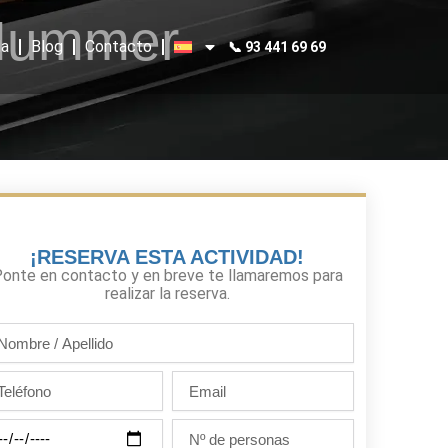
 Hummer
a
Blog
Contacto
📞 93 441 69 69
¡RESERVA ESTA ACTIVIDAD!
onte en contacto y en breve te llamaremos para
realizar la reserva.
mbre
llido
léfono
Email
Nº