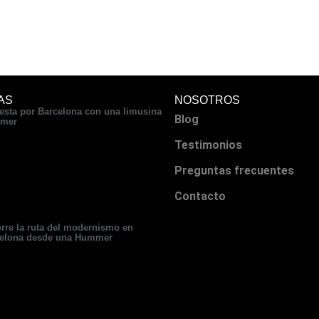
AS
NOSOTROS
iesta por Barcelona con una limusina
Blog
mer
Testimonios
Preguntas frecuentes
Contacto
rre la ruta del modernismo en
elona desde una Hummer