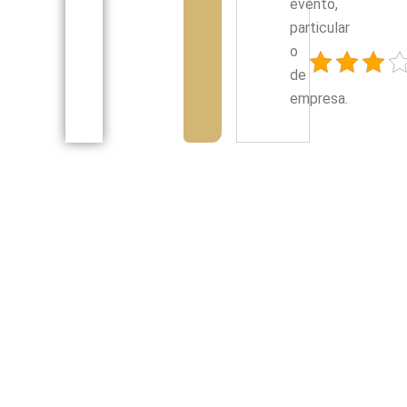
evento,
particular
o
de
empresa.