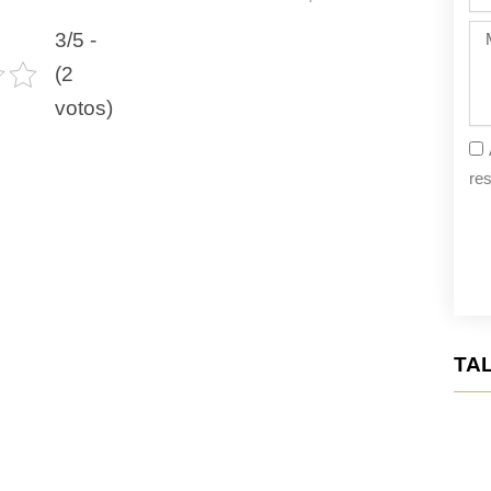
de
la
Me
3/5 -
fie
(2
votos)
res
TAL