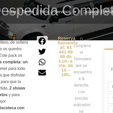
espedida Comple
Inicio
Tarifas
Flota
Servicios
Catálogo
Ayud
Reserva
O
tero, de soltera
llamando
complete
al: 93
o os queréis
441 69
el
 Este pack os
69 de
formulario
Lun. a
s completa: un
Vie. de
que se
er para todo
P
10 –
encuentra
19h.
a que disfrutar
a la
para que la
No
derecha.
rtido,
2 shows
/
Los
Ape
xtos
y para
Te
precios
ejor
indicados
discoteca con
Día
no