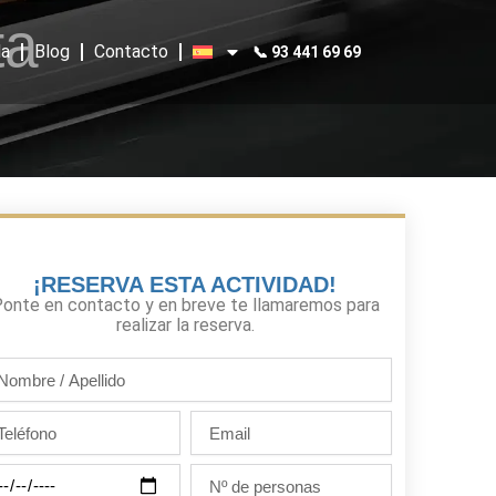
ta
a
Blog
Contacto
📞 93 441 69 69
¡RESERVA ESTA ACTIVIDAD!
onte en contacto y en breve te llamaremos para
realizar la reserva.
mbre
llido
léfono
Email
Nº