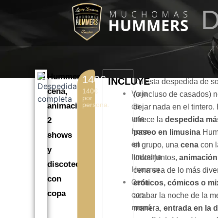
Ir
D
al
contenido
Hummer,
140€
INCLUYE
En esta despedida de sol
cena,
140€
Viaje
(o incluso de casados) n
por
persona.
animación,
de
dejar nada en el tintero.
una
ofrece la
despedida má
2
hora
paseo en limusina
Humm
shows
en
el grupo, una
cena
con l
y
limusina
todos juntos,
animación
discoteca
Hummer.
cena sea de lo más dive
con
Cena
eróticos, cómicos o mi
copa
con
acabar la noche de la m
menú
manera,
entrada en la 