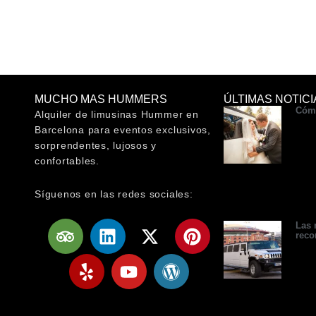
MUCHO MAS HUMMERS
ÚLTIMAS NOTICI
Cómo
Alquiler de limusinas Hummer en
Barcelona para eventos exclusivos,
sorprendentes, lujosos y
confortables.
Síguenos en las redes sociales:
T
Y
L
Y
X
W
P
Las 
reco
r
e
i
o
-
o
i
i
l
n
u
t
r
n
p
p
k
t
w
d
t
a
e
u
i
p
e
d
d
b
t
r
r