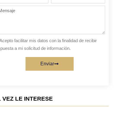
de
personas
nsaje
sta
Acepto facilitar mis datos con la finalidad de recibir
puesta a mi solicitud de información.
Enviar
 VEZ LE INTERESE