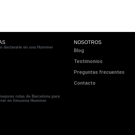
AS
NOSOTROS
 declararte en una Hummer
Blog
Testimonios
Preguntas frecuentes
Contacto
mejores rutas de Barcelona para
rrer en limusina Hummer