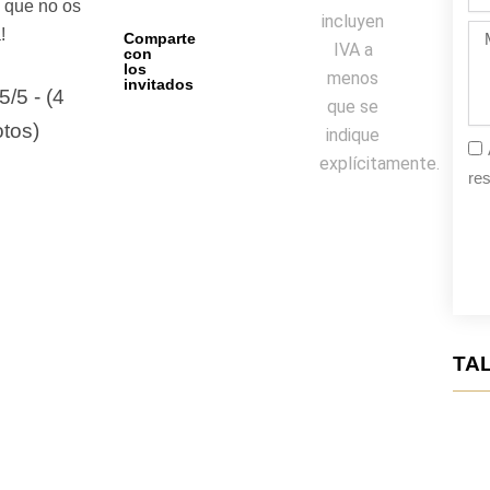
de
í que no os
incluyen
la
Me
!
Comparte
fie
IVA a
con
los
menos
invitados
5/5 - (4
que se
otos)
indique
explícitamente.
res
TAL