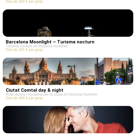
Des de 260 € per grup
Barcelona Moonlight – Turisme nocturn
Turisme nocturn en limusina Hummer
Des de 295 € per grup.
Ciutat Comtal day & night
Ruta diürna i nocturna per la ciutat en limusina Hummer
Des de 490 € per grup.