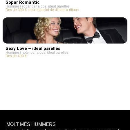
Sopar Romàntic
Hummer i sopar per a dos, ideal parelles
Des de 390 € preu especial de dilluns a dijous.
Sexy Love – ideal parelles
Hummer i hotel per a dos, ideal parelles
Des de 490 €
MOLT MÉS HUMMERS