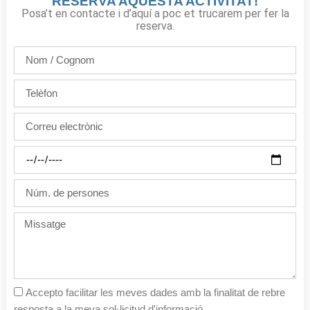
RESERVA AQUESTA ACTIVITAT!
Posa’t en contacte i d’aquí a poc et trucarem per fer la
reserva.
Nom
/
Cognom
Telèfon
Correu
electrònic
Dia
de
la
Núm.
festa
de
persones
Missatge
Accepto facilitar les meves dades amb la finalitat de rebre
resposta a la meva sol·licitud d'informació.