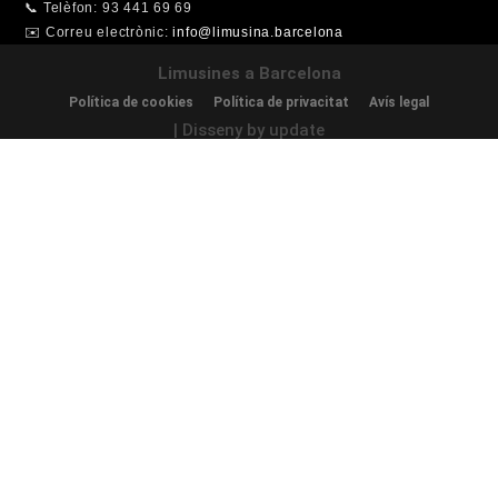
📞 Telèfon: 93 441 69 69
✉️ Correu electrònic:
info@limusina.barcelona
Limusines a Barcelona
Política de cookies
Política de privacitat
Avís legal
| Disseny by update