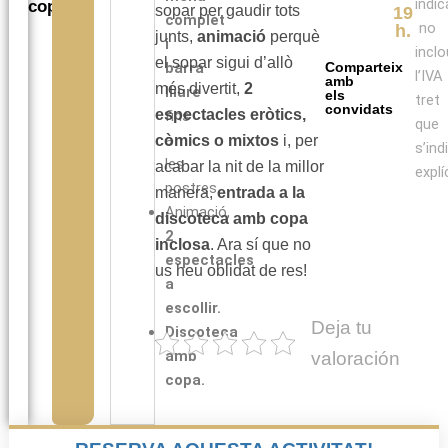
indic
copa.
sopar per gaudir tots
19
complet
no
h.
junts,
animació
perquè
i
incl
el sopar sigui d’allò
barra
Comparteix
l’IVA
amb
més divertit,
2
lliure
els
tret
convidats
espectacles eròtics,
fins
que
a
còmics o mixtos
i, per
s’ind
les
acabar la nit de la millor
explí
postres.
manera,
entrada a la
Animació,
discoteca amb copa
2
inclosa
. Ara sí que no
espectacles
us heu oblidat de res!
a
escollir.
Deja tu
Discoteca
amb
valoración
copa.