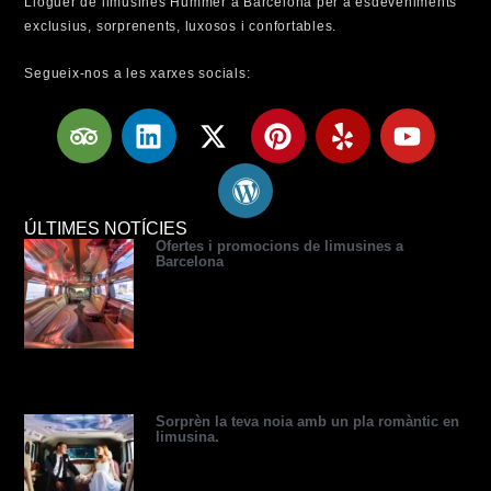
Lloguer de limusines Hummer a Barcelona per a esdeveniments
exclusius, sorprenents, luxosos i confortables.
Segueix-nos a les xarxes socials:
T
L
X
W
P
Y
Y
r
i
-
o
i
e
o
i
n
t
r
n
l
u
p
k
w
d
t
p
t
a
e
i
p
e
u
ÚLTIMES NOTÍCIES
Ofertes i promocions de limusines a
d
d
t
r
r
b
Barcelona
v
i
t
e
e
e
i
n
e
s
s
s
r
s
t
o
r
Sorprèn la teva noia amb un pla romàntic en
limusina.