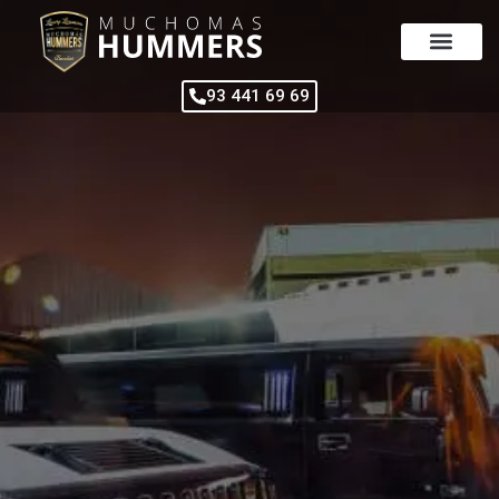
Vés
al
contingut
93 441 69 69