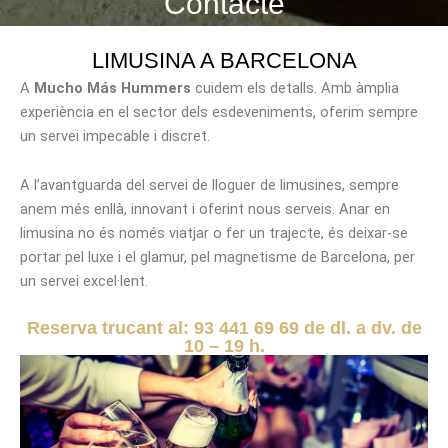
Contacte
LIMUSINA A BARCELONA
A
Mucho Más Hummers
cuidem els detalls. Amb àmplia
experiència en el sector dels esdeveniments, oferim sempre
un servei impecable i discret.
A l’avantguarda del servei de lloguer de limusines, sempre
anem més enllà, innovant i oferint nous serveis. Anar en
limusina no és només viatjar o fer un trajecte, és deixar-se
portar pel luxe i el glamur, pel magnetisme de Barcelona, per
un servei excel·lent.
Reserva trucant al: 93 441 69 69 de dl. a dv. de
10 – 19 h.