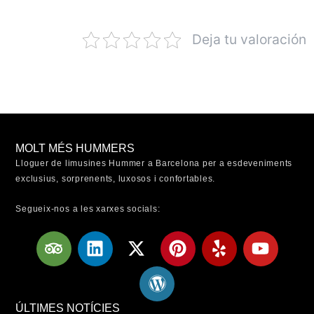
Deja tu valoración
MOLT MÉS HUMMERS
Lloguer de limusines Hummer a Barcelona per a esdeveniments
exclusius, sorprenents, luxosos i confortables.
Segueix-nos a les xarxes socials:
T
L
X
W
P
Y
Y
r
i
-
o
i
e
o
i
n
t
r
n
l
u
p
k
w
d
t
p
t
a
e
i
p
e
u
ÚLTIMES NOTÍCIES