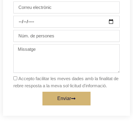
Correu
electrònic
Dia
de
la
Núm.
festa
de
persones
Missatge
Accepto facilitar les meves dades amb la finalitat de
rebre resposta a la meva sol·licitud d'informació.
Enviar