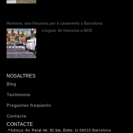
s
r
s
t
o
r
Hummer, una limusina per a casaments a Barcelona
Lloguer de limusina a BCN
NOSALTRES
Blog
Testimonis
Preguntes freqüents
Contacte
CONTACTE
📍Adreça:
Av. Paral·lel, 91 bis, Entlo. 1r
08015 Barcelona