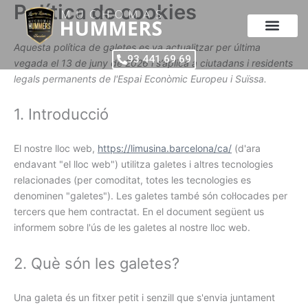
Política de cookies
Consent
Consent
Consent
Consent
Consent
Consent
Consent
Consent
Consent
Vés
to
to
to
to
to
to
to
to
to
al
service
service
service
service
service
service
service
service
service
contingut
Aquesta política de galetes es va actualitzar per última
wistia
elementor
google-
complianz
google-
wordpress
google-
wordfence
diversos
93 441 69 69
recaptcha
adsense
analytics
vegada el 13 de juny de 2026 i s’aplica a ciutadans i residents
legals permanents de l'Espai Econòmic Europeu i Suïssa.
1. Introducció
El nostre lloc web,
https://limusina.barcelona/ca/
(d'ara
endavant "el lloc web") utilitza galetes i altres tecnologies
relacionades (per comoditat, totes les tecnologies es
denominen "galetes"). Les galetes també són col·locades per
tercers que hem contractat. En el document següent us
informem sobre l'ús de les galetes al nostre lloc web.
2. Què són les galetes?
Una galeta és un fitxer petit i senzill que s'envia juntament