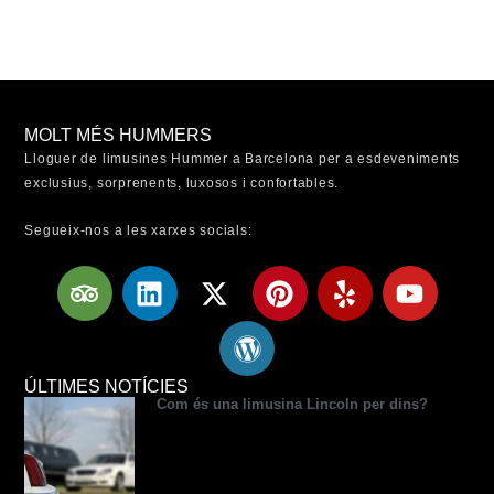
MOLT MÉS HUMMERS
Lloguer de limusines Hummer a Barcelona per a esdeveniments
exclusius, sorprenents, luxosos i confortables.
Segueix-nos a les xarxes socials:
T
L
X
W
P
Y
Y
r
i
-
o
i
e
o
i
n
t
r
n
l
u
p
k
w
d
t
p
t
a
e
i
p
e
u
ÚLTIMES NOTÍCIES
Com és una limusina Lincoln per dins?
d
d
t
r
r
b
v
i
t
e
e
e
i
n
e
s
s