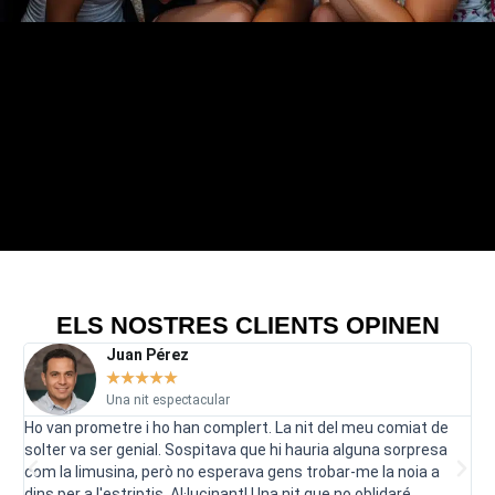
ELS NOSTRES CLIENTS OPINEN
Juan Pérez
★
★
★
★
★
Una nit espectacular
Ho van prometre i ho han complert. La nit del meu comiat de
El
solter va ser genial. Sospitava que hi hauria alguna sorpresa
qua
com la limusina, però no esperava gens trobar-me la noia a
sob
dins per a l'estriptis. Al·lucinant! Una nit que no oblidaré.
es