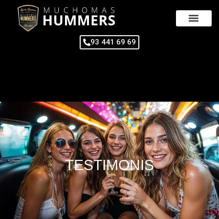
Vés
al
contingut
93 441 69 69
TESTIMONIS