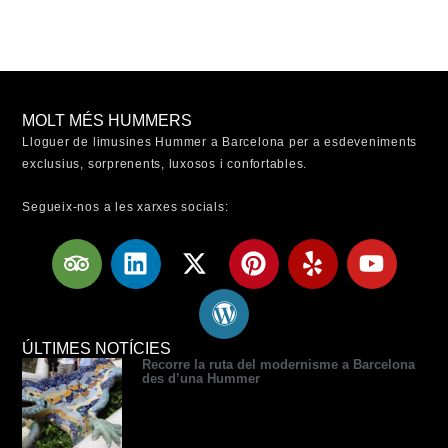
MOLT MÉS HUMMERS
Lloguer de limusines Hummer a Barcelona per a esdeveniments
exclusius, sorprenents, luxosos i confortables.
Segueix-nos a les xarxes socials:
T
L
X
W
P
Y
Y
r
i
-
o
i
e
o
i
n
t
r
n
l
u
p
k
w
d
t
p
t
a
e
i
p
e
u
ÚLTIMES NOTÍCIES
Recorre la ruta del modernisme a Barcelona
d
d
t
r
r
b
des d’una Hummer
v
i
t
e
e
e
i
n
e
s
s