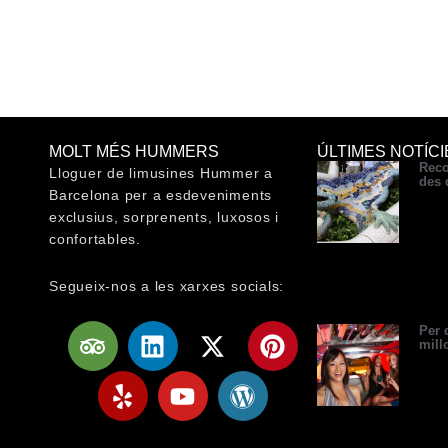
MOLT MÉS HUMMERS
ÚLTIMES NOTÍCI
Reco
Lloguer de limusines Hummer a
des
Barcelona per a esdeveniments
exclusius, sorprenents, luxosos i
confortables.
Segueix-nos a les xarxes socials:
T
Y
L
Y
X
W
P
Per 
mill
r
e
i
o
-
o
i
i
l
n
u
t
r
n
p
p
k
t
w
d
t
a
e
u
i
p
e