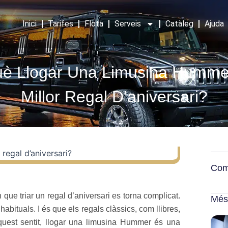
Inici
Tarifes
Flota
Serveis
Catàleg
Ajuda
è Llogar Una Limusina Humme
Millor Regal D’aniversari?
Com
ue triar un regal d’aniversari es torna complicat.
Més
habituals. I és que els regals clàssics, com llibres,
quest sentit, llogar una limusina Hummer és una