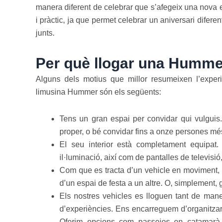
manera diferent de celebrar que s’afegeix una nova es
i pràctic, ja que permet celebrar un aniversari diferen
junts.
Per què llogar una Hummer
Alguns dels motius que millor resumeixen l’expe
limusina Hummer són els següents:
Tens un gran espai per convidar qui vulguis
proper, o bé convidar fins a onze persones mé
El seu interior està completament equipa
il·luminació, així com de pantalles de televisió
Com que es tracta d’un vehicle en moviment, p
d’un espai de festa a un altre. O, simplement,
Els nostres vehicles es lloguen tant de man
d’experiències. Ens encarreguem d’organitzar 
Oferim opcions com passejos en catamarà