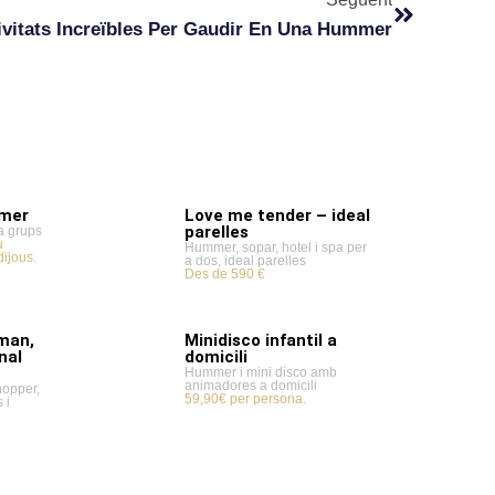
ivitats Increïbles Per Gaudir En Una Hummer
mmer
Love me tender – ideal
parelles
a grups
u
Hummer, sopar, hotel i spa per
dijous.
a dos, ideal parelles
Des de 590 €
man,
Minidisco infantil a
nal
domicili
Hummer i mini disco amb
animadores a domicili
hopper,
59,90€ per persona.
 i