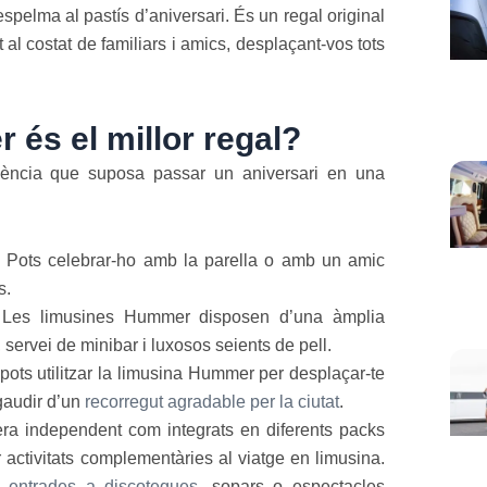
pelma al pastís d’aniversari. És un regal original
t al costat de familiars i amics, desplaçant-vos tots
 és el millor regal?
riència que suposa passar un aniversari en una
. Pots celebrar-ho amb la parella o amb un amic
s.
t. Les limusines Hummer disposen d’una àmplia
, servei de minibar i luxosos seients de pell.
ots utilitzar la limusina Hummer per desplaçar-te
 gaudir d’un
recorregut agradable per la ciutat
.
era independent com integrats en diferents packs
activitats complementàries al viatge en limusina.
,
entrades a discoteques
, sopars o espectacles