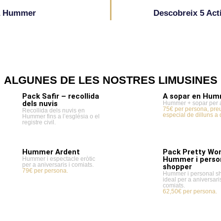
na Hummer
Descobreix 5 Act
ALGUNES DE LES NOSTRES LIMUSINES
Pack Safir – recollida
A sopar en Hu
dels nuvis
Hummer + sopar per 
75€ per persona, pre
Recollida dels nuvis en
especial de dilluns a 
Hummer fins a l’església o el
registre civil.
Hummer Ardent
Pack Pretty Wo
Hummer i perso
Hummer i espectacle eròtic
per a aniversaris i comiats.
shopper
79€ per persona.
Hummer i personal s
ideal per a aniversaris
comiats.
62,50€ per persona.