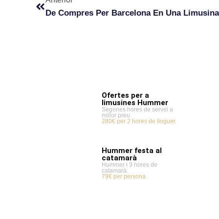
De Compres Per Barcelona En Una Limusi
Ofertes per a
limusines Hummer
Segones hores de servei a
millor preu
280€ per 2 hores de lloguer.
Hummer festa al
catamarà
Hummer i 3 hores de
catamarà.
79€ per persona.