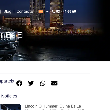
Blog
Contacte
📞 93 441 69 69
r És El
parteix
 Notícies
Lincoln O Hummer: Quina És La