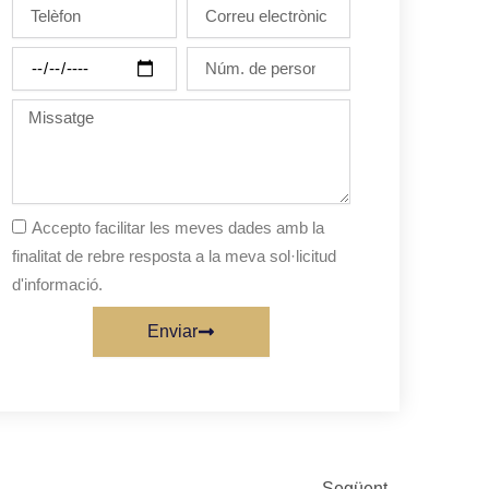
Telèfon
Correu
electrònic
Dia
Núm.
de
de
la
persones
Missatge
festa
Accepto facilitar les meves dades amb la
finalitat de rebre resposta a la meva sol·licitud
d'informació.
Enviar
Next
Següent