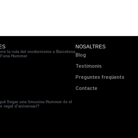
ES
NOSALTRES
rre la ruta del modernisme a Barcelona
Blog
 d’una Hummer
Testimonis
Preguntes freqüents
Contacte
què llogar una limusina Hummer és el
or regal d’aniversari?