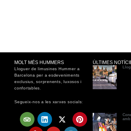
MOLT MÉS HUMMERS
ÚLTIMES NOTÍCI
Llog
Lloguer de limusines Hummer a
Barcelona per a esdeveniments
exclusius, sorprenents, luxosos i
confortables.
Segueix-nos a les xarxes socials:
T
Y
L
Y
X
W
P
Cone
amb
r
e
i
o
-
o
i
i
l
n
u
t
r
n