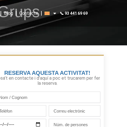
 Grups
Blog
Contacte
📞 93 441 69 69
RESERVA AQUESTA ACTIVITAT!
sa’t en contacte i d’aquí a poc et trucarem per fer
la reserva.
m
gnom
lèfon
Correu
electrònic
Núm.