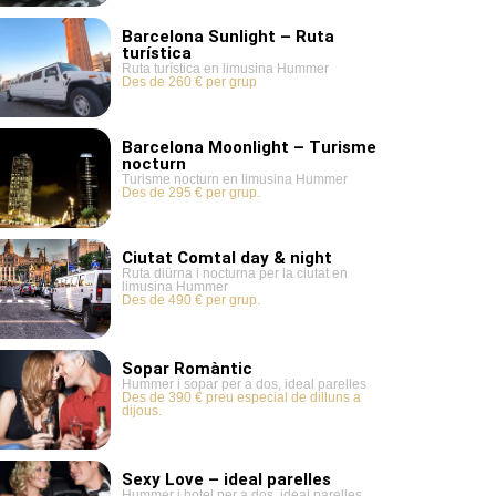
Barcelona Sunlight – Ruta
turística
Ruta turística en limusina Hummer
Des de 260 € per grup
Barcelona Moonlight – Turisme
nocturn
Turisme nocturn en limusina Hummer
Des de 295 € per grup.
Ciutat Comtal day & night
Ruta diürna i nocturna per la ciutat en
limusina Hummer
Des de 490 € per grup.
Sopar Romàntic
Hummer i sopar per a dos, ideal parelles
Des de 390 € preu especial de dilluns a
dijous.
Sexy Love – ideal parelles
Hummer i hotel per a dos, ideal parelles