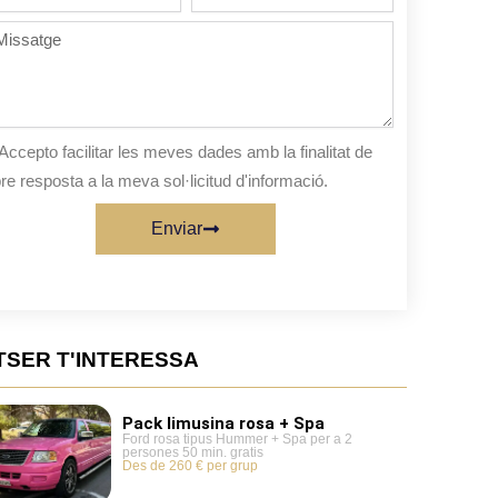
de
persones
ssatge
sta
Accepto facilitar les meves dades amb la finalitat de
re resposta a la meva sol·licitud d'informació.
Enviar
TSER T'INTERESSA
Pack limusina rosa + Spa
Ford rosa tipus Hummer + Spa per a 2
persones 50 min. gratis
Des de 260 € per grup