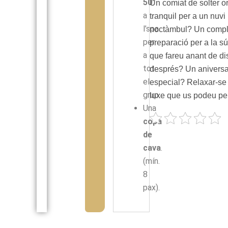
50′
Un comiat de solter or
a
tranquil per a un nuvi
l’spa
noctàmbul? Un compl
per
preparació per a la sú
a
que fareu anant de di
tot
després? Un aniversa
el
especial? Relaxar-se
grup.
luxe que us podeu pe
Una
copa
de
cava
.
(mín.
8
pax).