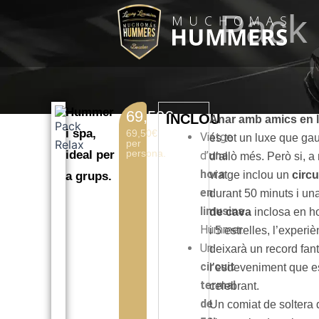
Vés
Pack 
al
contingut
Hummer
69,50€
INCLOU
Anar amb amics en 
i spa,
69,50€
Viatge
és tot un luxe que ga
per
persona.
ideal per
d’
una
d’allò més. Però si, a
hora
viatge inclou un
circu
a grups.
en
durant 50 minuts i un
limusina
de cava
inclosa en ho
Hummer.
i 5 estrelles, l’experi
Un
deixarà un record fant
circuit
l’esdeveniment que e
termal
celebrant.
de
Un comiat de soltera 