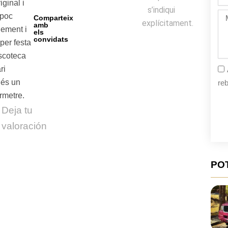
de
iginal i
s’indiqui
la
Mi
 poc
Comparteix
fe
explícitament.
amb
ement i
els
convidats
per festa
scoteca
ri
 és un
reb
rmetre.
Deja tu
valoración
PO