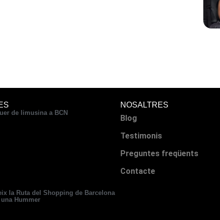
ES
NOSALTRES
uer de limusina a BCN
Blog
Testimonis
Preguntes freqüents
Contacte
ix la Ruta del Shopping de Barcelona
 una Hummer