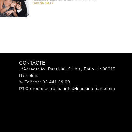
Des de 490 €
CONTACTE
📍Adreça:
Av. Paral·lel, 91 bis, Entlo. 1r
08015
Barcelona
📞 Telèfon: 93 441 69 69
✉️ Correu electrònic:
info@limusina.barcelona