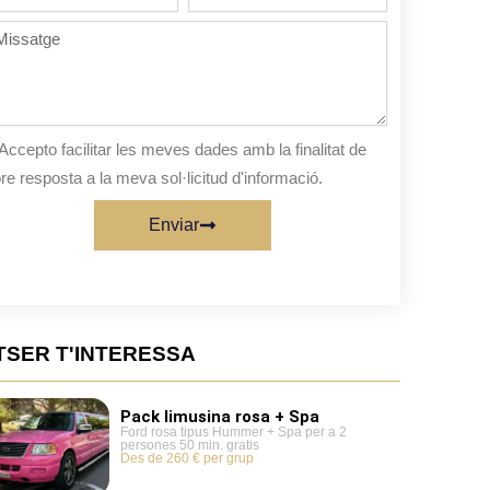
de
persones
ssatge
sta
Accepto facilitar les meves dades amb la finalitat de
re resposta a la meva sol·licitud d'informació.
Enviar
TSER T'INTERESSA
Pack limusina rosa + Spa
Ford rosa tipus Hummer + Spa per a 2
persones 50 min. gratis
Des de 260 € per grup