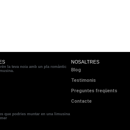
ES
NOSALTRES
rèn la teva noia amb un pla romàntic
Blog
imusina.
Testimonis
Preguntes freqüents
Contacte
es que podries muntar en una limusina
mer