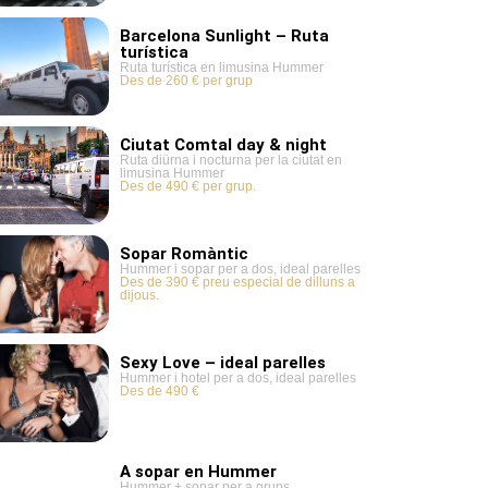
Barcelona Sunlight – Ruta
turística
Ruta turística en limusina Hummer
Des de 260 € per grup
Ciutat Comtal day & night
Ruta diürna i nocturna per la ciutat en
limusina Hummer
Des de 490 € per grup.
Sopar Romàntic
Hummer i sopar per a dos, ideal parelles
Des de 390 € preu especial de dilluns a
dijous.
Sexy Love – ideal parelles
Hummer i hotel per a dos, ideal parelles
Des de 490 €
A sopar en Hummer
Hummer + sopar per a grups