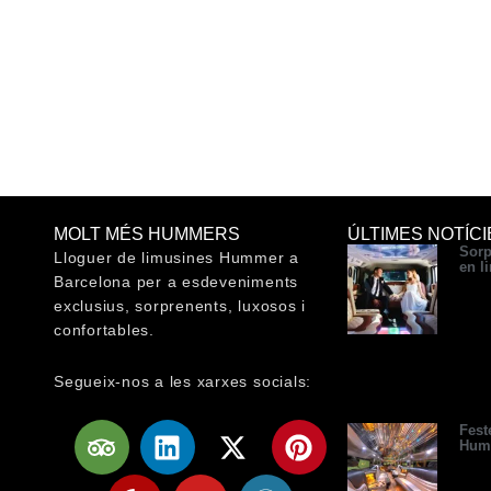
MOLT MÉS HUMMERS
ÚLTIMES NOTÍCI
Sorp
Lloguer de limusines Hummer a
en l
Barcelona per a esdeveniments
exclusius, sorprenents, luxosos i
confortables.
Segueix-nos a les xarxes socials:
T
Y
L
Y
X
W
P
Fest
Hum
r
e
i
o
-
o
i
i
l
n
u
t
r
n