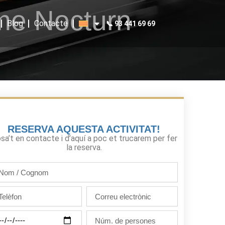
me Nocturn
Blog
Contacte
📞 93 441 69 69
RESERVA AQUESTA ACTIVITAT!
sa’t en contacte i d’aquí a poc et trucarem per fer
la reserva.
m
gnom
lèfon
Correu
electrònic
Núm.