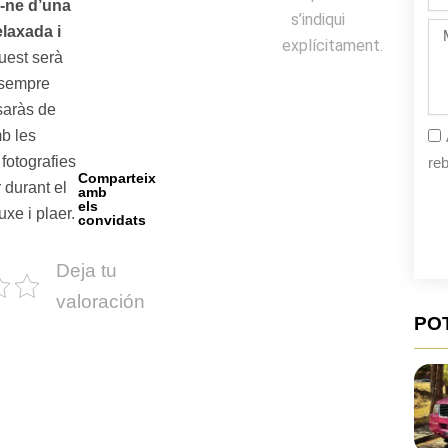
de
-ne d’una
s’indiqui
la
Mi
laxada i
fe
explícitament.
uest serà
 sempre
saràs de
b les
fotografies
reb
Comparteix
 durant el
amb
els
uxe i plaer.
convidats
Deja tu
valoración
PO