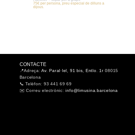
75€ per persona, preu especial de dilluns a
dijous.
CONTACTE
📍Adreça:
Av. Paral·lel, 91 bis, Entlo. 1r
08015
Barcelona
📞 Telèfon: 93 441 69 69
✉️ Correu electrònic:
info@limusina.barcelona