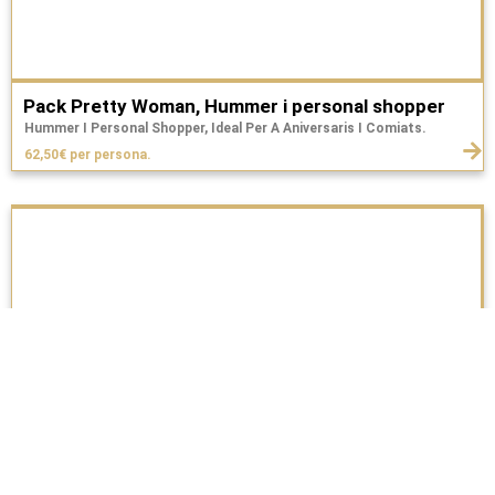
Pack Pretty Woman, Hummer i personal shopper
Hummer I Personal Shopper, Ideal Per A Aniversaris I Comiats.
62,50€ per persona.
Hummer festa al catamarà
Hummer I 3 Hores De Catamarà.
79€ per persona.