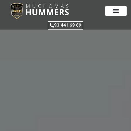
Vés
al
contingut
93 441 69 69