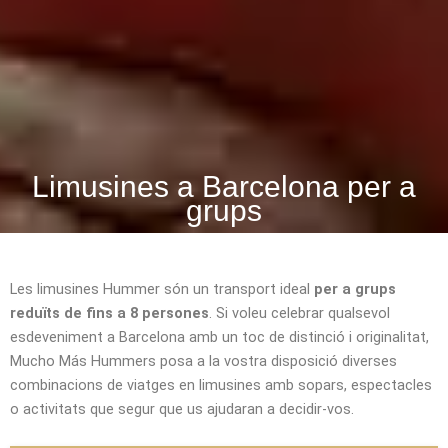
Limusines a Barcelona per a
grups
Les limusines Hummer són un transport ideal
per a grups
reduïts de fins a 8 persones
. Si voleu celebrar qualsevol
esdeveniment a Barcelona amb un toc de distinció i originalitat,
Mucho Más Hummers posa a la vostra disposició diverses
combinacions de viatges en limusines amb sopars, espectacles
o activitats que segur que us ajudaran a decidir-vos.