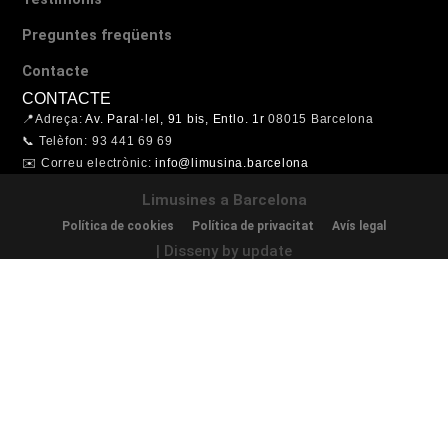
Preguntes freqüents
Contacte
CONTACTE
📍Adreça:
Av. Paral·lel, 91 bis, Entlo. 1r
08015 Barcelona
📞 Telèfon: 93 441 69 69
✉️ Correu electrònic:
info@limusina.barcelona
Limusines a Barcelona
Política de cookies
Política de privacitat
Avís legal
| Disseny by update