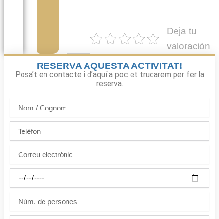
Deja tu
valoración
RESERVA AQUESTA ACTIVITAT!
Posa’t en contacte i d’aquí a poc et trucarem per fer la
reserva.
Nom
/
Cognom
Telèfon
Correu
electrònic
Dia
de
la
Núm.
festa
de
persones