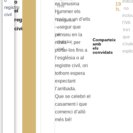
indic
o
19
en limusina
fins
no
h.
el
Hummer els
a
inclo
nuvis, o un d’ells
registre
l’església
l’IVA
—segur que
o
civil.
tret
el
penseu en la
que
Comparteix
registre
núvia—, per
s’indi
amb
els
civil.
portar-los fins a
explí
convidats
l’església o al
registre civil, on
tothom espera
expectant
l’arribada.
Que se celebri el
casament i que
comenci d’allò
més bé!