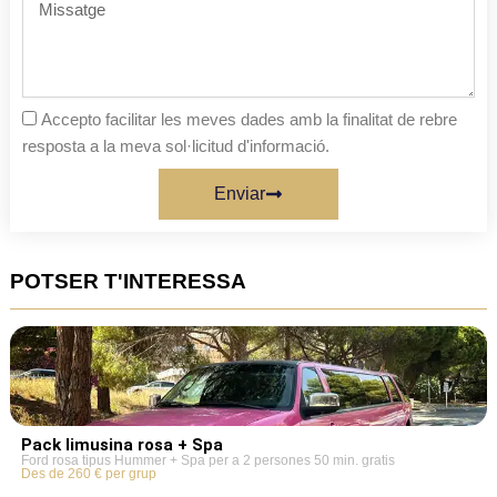
Missatge
Accepto facilitar les meves dades amb la finalitat de rebre
resposta a la meva sol·licitud d'informació.
Enviar
POTSER T'INTERESSA
Pack limusina rosa + Spa
Ford rosa tipus Hummer + Spa per a 2 persones 50 min. gratis
Des de 260 € per grup