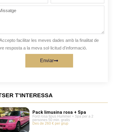
de
persones
ssatge
sta
Accepto facilitar les meves dades amb la finalitat de
re resposta a la meva sol·licitud d'informació.
Enviar
TSER T'INTERESSA
Pack limusina rosa + Spa
Ford rosa tipus Hummer + Spa per a 2
persones 50 min. gratis
Des de 260 € per grup