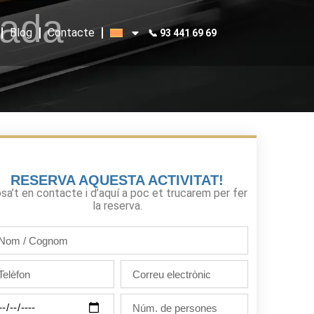
nada
Blog
Contacte
📞 93 441 69 69
RESERVA AQUESTA ACTIVITAT!
sa’t en contacte i d’aquí a poc et trucarem per fer
la reserva.
m
gnom
lèfon
Correu
electrònic
Núm.