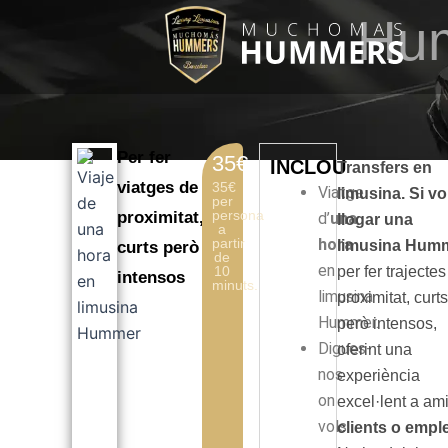
Vés
Hum
al
contingut
Per fer
35€
INCLOU
Transfers en
viatges de
35€
Viatge
limusina. Si vo
per
persona
proximitat,
d’
una
llogar una
a
partir
hora
limusina Hum
curts però
de
en
10
per fer trajecte
intensos
minuts.
limusina
proximitat, curts
Hummer.
però intensos,
Digues-
oferint una
nos
experiència
on
excel·lent a ami
vols
clients o empl