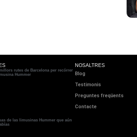
ES
NOSALTRES
millors rutes de Barcelona per recórrer
Blog
imusina Hummer
Testimonis
Preguntes freqüents
Contacte
sas de las limusinas Hummer que aún
abías