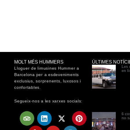
MOLT MÉS HUMMERS
ÚLTIMES NOTÍCI
Les 
Lloguer de limusines Hummer a
en l
Barcelona per a esdeveniments
exclusius, sorprenents, luxosos i
confortables.
Segueix-nos a les xarxes socials:
T
Y
L
Y
X
W
P
6 co
no s
r
e
i
o
-
o
i
i
l
n
u
t
r
n