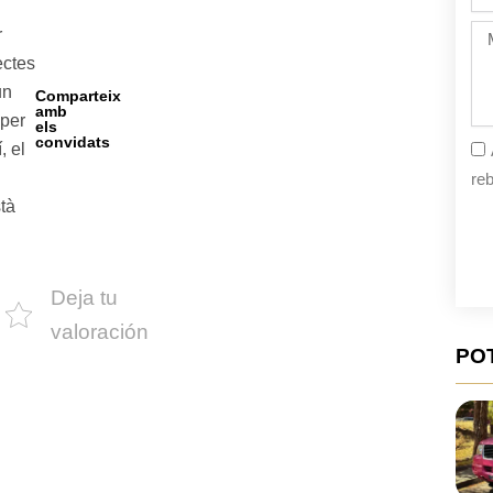
de
la
Mi
r
fe
ectes
un
Comparteix
amb
 per
els
convidats
, el
reb
tà
Deja tu
valoración
PO