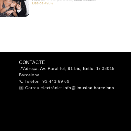
Des de 490 €
CONTACTE
📍Adreça:
Av. Paral·lel, 91 bis, Entlo. 1r
08015
Barcelona
📞 Telèfon: 93 441 69 69
✉️ Correu electrònic:
info@limusina.barcelona