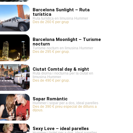
Barcelona Sunlight – Ruta
turística
Ruta turística en limusina Hummer
Des de 260 € per grup
Barcelona Moonlight – Turisme
nocturn
Turisme nocturn en limusina Hummer
Des de 295 € per grup.
Ciutat Comtal day & night
Ruta diürna i nocturna per la ciutat en
limusina Hummer
Des de 490 € per grup.
Sopar Romàntic
Hummer i sopar per a dos, ideal parelles
Des de 390 € preu especial de dilluns a
dijous.
Sexy Love – ideal parelles
Hummer i hotel per a dos, ideal parelles