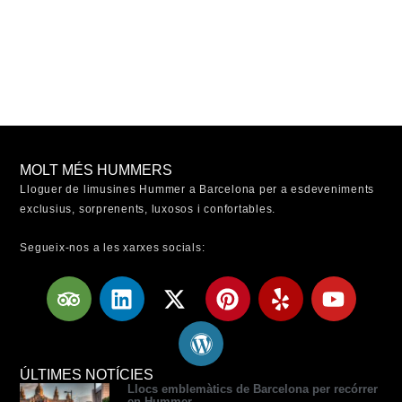
MOLT MÉS HUMMERS
Lloguer de limusines Hummer a Barcelona per a esdeveniments
exclusius, sorprenents, luxosos i confortables.
Segueix-nos a les xarxes socials:
T
L
X
W
P
Y
Y
r
i
-
o
i
e
o
i
n
t
r
n
l
u
p
k
w
d
t
p
t
a
e
i
p
e
u
ÚLTIMES NOTÍCIES
Llocs emblemàtics de Barcelona per recórrer
d
d
t
r
r
b
en Hummer.