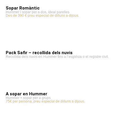
Sopar Romàntic
Hummer i sopar per a dos, ideal parelles
Des de 390 € preu especial de dilluns a dijous.
Pack Safir – recollida dels nuvis
Recollida dels nuvis en Hummer fins a l’església o el registre civil.
A sopar en Hummer
Hummer + sopar per a grups
75€ per persona, preu especial de dilluns a dijous.