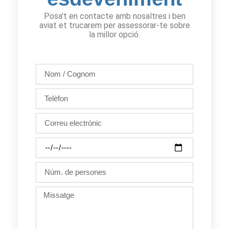
Posa’t en contacte amb nosaltres i ben
aviat et trucarem per assessorar-te sobre
la millor opció.
Nom
/
Cognom
Telèfon
Correu
electrònic
Dia
de
la
Núm.
festa
de
persones
Missatge