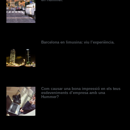
v
i
t
e
e
e
i
n
e
s
s
s
r
s
t
o
r
Barcelona en limusina: viu l’experiència.
Com causar una bona impressió en els teus
esdeveniments d’empresa amb una
Hummer?