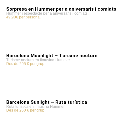
Sorpresa en Hummer per a aniversaris i comiats
Hummer i espectacle per a aniversaris i comiats.
49,90€ per persona.
Barcelona Moonlight – Turisme nocturn
Turisme nocturn en limusina Hummer
Des de 295 € per grup.
Barcelona Sunlight – Ruta turística
Ruta turística en limusina Hummer
Des de 260 € per grup