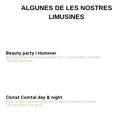
ALGUNES DE LES NOSTRES
LIMUSINES
Beauty party i Hummer
Beauty party i limusina Hummer per a aniversaris i comiats.
70€ per persona.
Ciutat Comtal day & night
Ruta diürna i nocturna per la ciutat en limusina Hummer
Des de 490 € per grup.