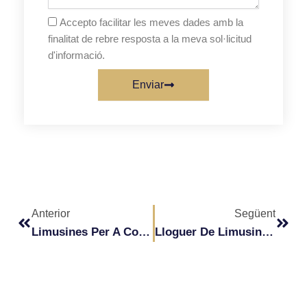
Accepto facilitar les meves dades amb la
finalitat de rebre resposta a la meva sol·licitud
d'informació.
Enviar
Prev
Next
Anterior
Següent
Limusines Per A Comiats De Solter
Lloguer De Limusina A BCN