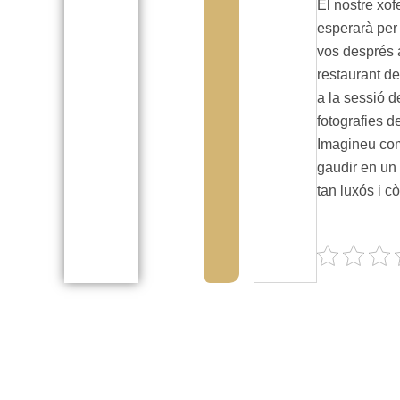
El nostre xof
esperarà per 
vos després 
restaurant del
a la sessió d
fotografies d
Imagineu co
gaudir en un
tan luxós i 