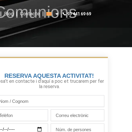
 Comunions
Blog
Contacte
📞 93 441 69 69
RESERVA AQUESTA ACTIVITAT!
sa’t en contacte i d’aquí a poc et trucarem per fer
la reserva.
m
gnom
lèfon
Correu
electrònic
Núm.