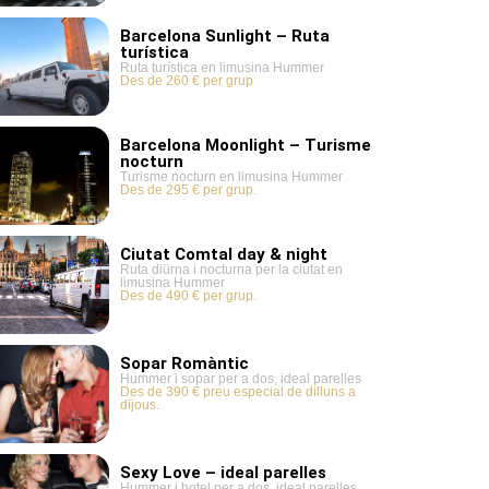
Barcelona Sunlight – Ruta
turística
Ruta turística en limusina Hummer
Des de 260 € per grup
Barcelona Moonlight – Turisme
nocturn
Turisme nocturn en limusina Hummer
Des de 295 € per grup.
Ciutat Comtal day & night
Ruta diürna i nocturna per la ciutat en
limusina Hummer
Des de 490 € per grup.
Sopar Romàntic
Hummer i sopar per a dos, ideal parelles
Des de 390 € preu especial de dilluns a
dijous.
Sexy Love – ideal parelles
Hummer i hotel per a dos, ideal parelles