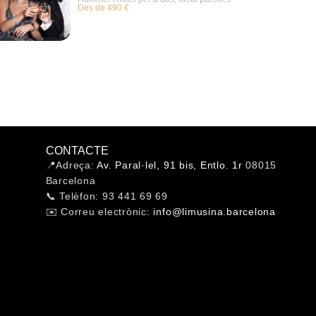
Des de 490 €
CONTACTE
📍Adreça:
Av. Paral·lel, 91 bis, Entlo. 1r
08015
Barcelona
📞 Telèfon: 93 441 69 69
✉️ Correu electrònic:
info@limusina.barcelona