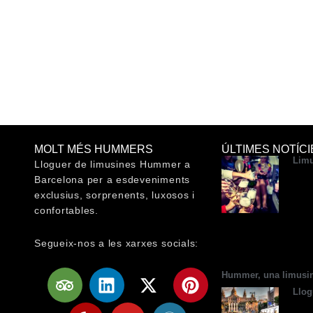
MOLT MÉS HUMMERS
ÚLTIMES NOTÍCI
Limu
Lloguer de limusines Hummer a
Barcelona per a esdeveniments
exclusius, sorprenents, luxosos i
confortables.
Segueix-nos a les xarxes socials:
T
Y
L
Y
X
W
P
Hummer, una limusin
r
e
i
o
-
o
i
Llog
i
l
n
u
t
r
n