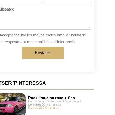
de
persones
ssatge
sta
Accepto facilitar les meves dades amb la finalitat de
re resposta a la meva sol·licitud d'informació.
Enviar
TSER T'INTERESSA
Pack limusina rosa + Spa
Ford rosa tipus Hummer + Spa per a 2
persones 50 min. gratis
Des de 260 € per grup