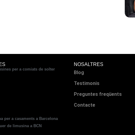
ES
NOSALTRES
sines per a comiats de solter
Blog
Testimonis
Preguntes freqüents
Contacte
a per a casaments a Barcelona
uer de limusina a BCN