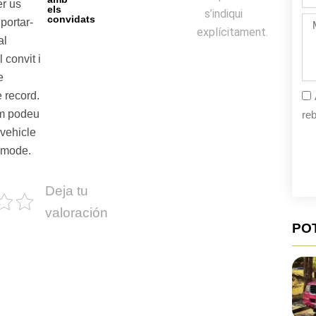
de
er us
els
s’indiqui
la
convidats
Mi
portar-
fe
explícitament.
al
 convit i
e
e record.
m podeu
reb
 vehicle
còmode.
Deja tu
valoración
PO