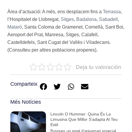
Àrea d’actuació: A més, ens desplacem fins a
Terrassa
,
l’Hospitalet de Llobregat,
Sitges
,
Badalona
,
Sabadell
,
Mataró
, Santa Coloma de Gramenet, Cornellà, Sant Boi,
Aeroport del Prat, Manresa, Sitges, Calafell,
Castelldefels, Sant Cugat del Vallès i Viladecans.
(Consulteu per altres poblacions properes).
Deja tu valoración
Comparteix
Més Notícies
Lincoln O Hummer: Quina És La
Limusina Que Millor S’adapta Al Teu
Estil
Busques un regal d’aniversari especial,