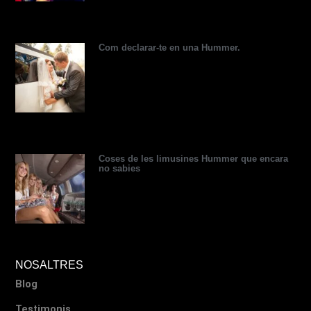
o
r
Com declarar-te en una Hummer.
Coses de les limusines Hummer que encara
no sabies
NOSALTRES
Blog
Testimonis