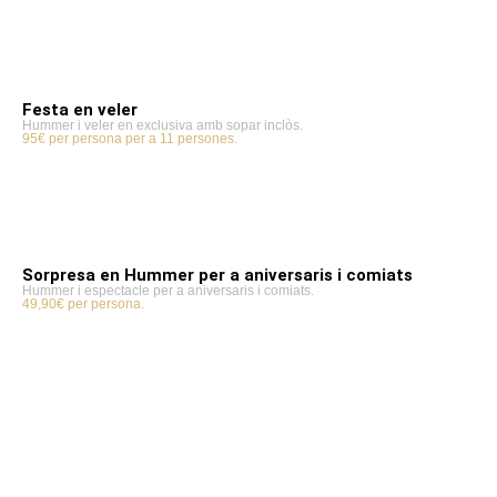
Festa en veler
Hummer i veler en exclusiva amb sopar inclòs.
95€ per persona per a 11 persones.
Sorpresa en Hummer per a aniversaris i comiats
Hummer i espectacle per a aniversaris i comiats.
49,90€ per persona.