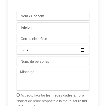
Nom
/
Cognom
Telèfon
Correu
electrònic
Dia
de
la
Núm.
festa
de
persones
Missatge
Accepto facilitar les meves dades amb la
finalitat de rebre resposta a la meva sol·licitud