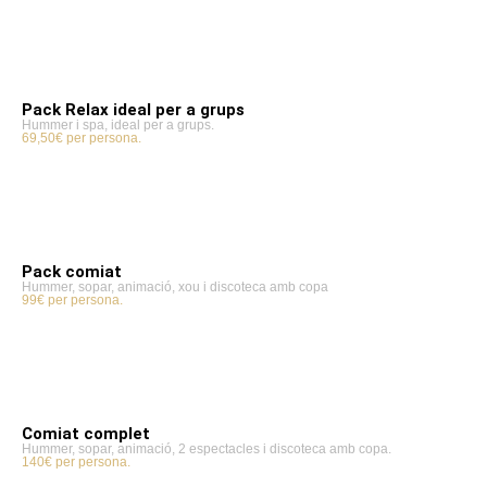
Pack Relax ideal per a grups
Hummer i spa, ideal per a grups.
69,50€ per persona.
Pack comiat
Hummer, sopar, animació, xou i discoteca amb copa
99€ per persona.
Comiat complet
Hummer, sopar, animació, 2 espectacles i discoteca amb copa.
140€ per persona.