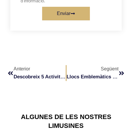
d'informació.
Enviar
Prev
Next
Anterior
Següent
Descobreix 5 Activitats Increïbles Per Gaudir En Una Hummer
Llocs Emblemàtics De Barcelona Per Recórrer En Hummer.
ALGUNES DE LES NOSTRES
LIMUSINES