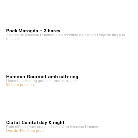
Pack Maragda – 3 hores
3 hores de limusina Hummer amb recollida dels nuvis i trajecte fins a la
recepció.
Hummer Gourmet amb càtering
Hummer i càtering gurmet durant el trajecte.
55€ per persona.
Ciutat Comtal day & night
Ruta diürna i nocturna per la ciutat en limusina Hummer
Des de 490 € per grup.