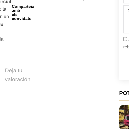
de
ircuit
la
Comparteix
Mi
olta
amb
fe
els
en un
convidats
 a
la
reb
Deja tu
valoración
PO