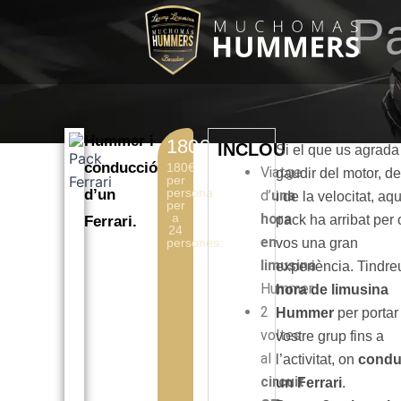
Vés
Pa
al
contingut
Hummer i
180€
INCLOU
Si el que us agrada
conducció
180€
Viatge
gaudir del motor, de
per
persona
d’un
d’
una
i de la velocitat, aq
per
a
hora
pack ha arribat per o
Ferrari.
24
en
persones.
vos una gran
limusina
experiència. Tindr
Hummer.
hora de limusina
2
Hummer
per portar
voltes
vostre grup fins a
al
l’activitat, on
condu
circuit
un Ferrari
.