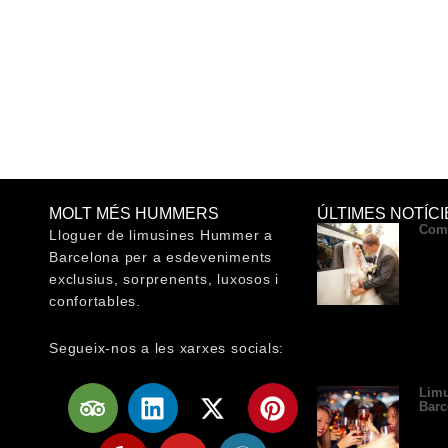
MOLT MÉS HUMMERS
ÚLTIMES NOTÍCI
Com 
Lloguer de limusines Hummer a
Barcelona per a esdeveniments
exclusius, sorprenents, luxosos i
confortables.
Segueix-nos a les xarxes socials:
T
Y
L
Y
X
W
P
Limu
Barc
r
e
i
o
-
o
i
i
l
n
u
t
r
n