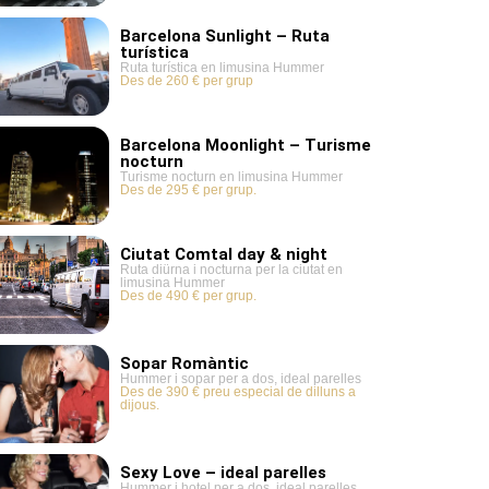
Barcelona Sunlight – Ruta
turística
Ruta turística en limusina Hummer
Des de 260 € per grup
Barcelona Moonlight – Turisme
nocturn
Turisme nocturn en limusina Hummer
Des de 295 € per grup.
Ciutat Comtal day & night
Ruta diürna i nocturna per la ciutat en
limusina Hummer
Des de 490 € per grup.
Sopar Romàntic
Hummer i sopar per a dos, ideal parelles
Des de 390 € preu especial de dilluns a
dijous.
Sexy Love – ideal parelles
Hummer i hotel per a dos, ideal parelles