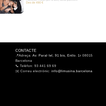
Des de 490 €
CONTACTE
📍Adreça:
Av. Paral·lel, 91 bis, Entlo. 1r
08015
Barcelona
📞 Telèfon: 93 441 69 69
✉️ Correu electrònic:
info@limusina.barcelona