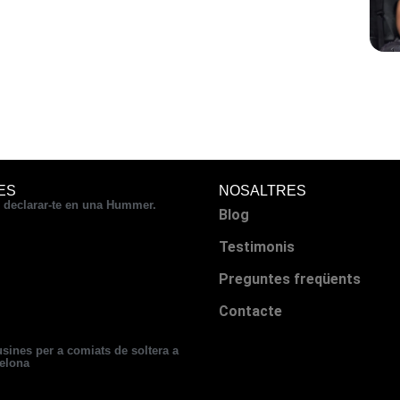
ES
NOSALTRES
declarar-te en una Hummer.
Blog
Testimonis
Preguntes freqüents
Contacte
sines per a comiats de soltera a
elona