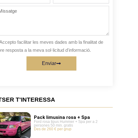
de
persones
ssatge
sta
Accepto facilitar les meves dades amb la finalitat de
re resposta a la meva sol·licitud d'informació.
Enviar
TSER T'INTERESSA
Pack limusina rosa + Spa
Ford rosa tipus Hummer + Spa per a 2
persones 50 min. gratis
Des de 260 € per grup