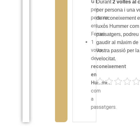
GT
Durant
2 voltes al c
per
per persona i una v
persona
de reconeixement 
en
luxós Hummer com
Ferrari.
passatgers, podreu
1
gaudir al màxim de 
volta
vostra passió per la
de
velocitat.
reconeixement
en
Hummer
com
a
passatgers.