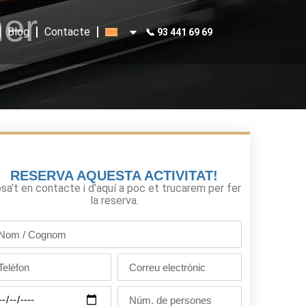
mer
Blog
Contacte
📞 93 441 69 69
RESERVA AQUESTA ACTIVITAT!
sa’t en contacte i d’aquí a poc et trucarem per fer
la reserva.
m
gnom
lèfon
Correu
electrònic
Núm.