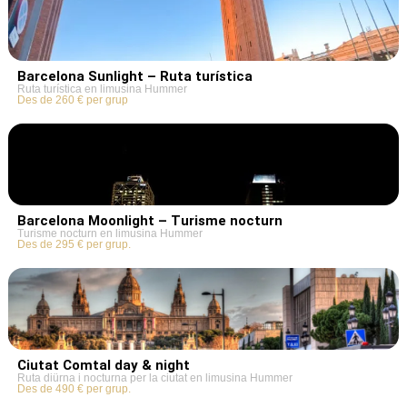
Barcelona Sunlight – Ruta turística
Ruta turística en limusina Hummer
Des de 260 € per grup
Barcelona Moonlight – Turisme nocturn
Turisme nocturn en limusina Hummer
Des de 295 € per grup.
Ciutat Comtal day & night
Ruta diürna i nocturna per la ciutat en limusina Hummer
Des de 490 € per grup.