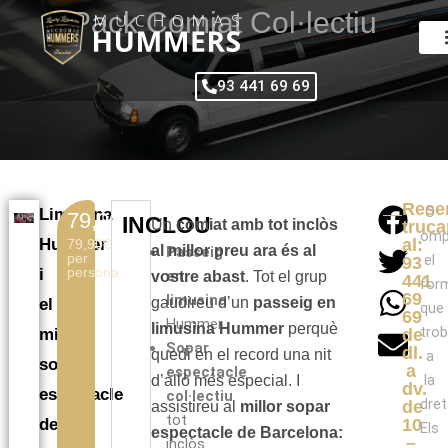
Vés
Pack Comiat Col·lectiu
al
contingut
93 441 69 69
Rese
O
Limusina
79,90€
INCLOU
Un
comiat amb tot inclòs
truca
omp
Hummer
al:
79,90€
al millor preu ara és al
Passeig
per
el
93
persona.
i
en
vostre abast
. Tot el grup
441
form
69
limusina
gaudireu d’un
passeig en
el
que
69
Hummer.
limusina Hummer
perquè
tro
millor
de
Sopar
dl.
quedi en el record una nit
a
sopar
a
espectacle
la
d’allò més especial. I
dv.
espectacle
col·lectiu
dret
de
assistireu al
millor sopar
tot
de
10
Els
espectacle de Barcelona:
–
inclòs.