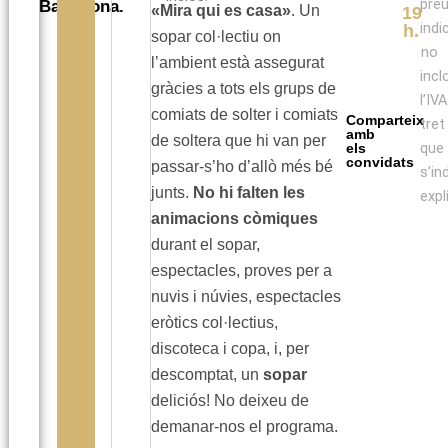
pre
Barcelona.
«Mira qui es casa»
. Un
19
indi
h.
sopar col·lectiu on
no
l’ambient està assegurat
incl
gràcies a tots els grups de
l’IV
comiats de solter i comiats
Comparteix
tret
amb
de soltera que hi van per
que
els
convidats
passar-s’ho d’allò més bé
s’in
junts.
No hi falten les
expl
animacions còmiques
durant el sopar,
espectacles, proves per a
nuvis i núvies, espectacles
eròtics col·lectius,
discoteca i copa, i, per
descomptat, un
sopar
deliciós! No deixeu de
demanar-nos el programa.