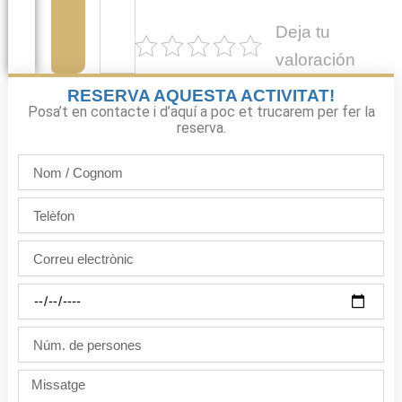
Deja tu
valoración
RESERVA AQUESTA ACTIVITAT!
Posa’t en contacte i d’aquí a poc et trucarem per fer la
reserva.
Nom
/
Cognom
Telèfon
Correu
electrònic
Dia
de
la
Núm.
festa
de
persones
Missatge