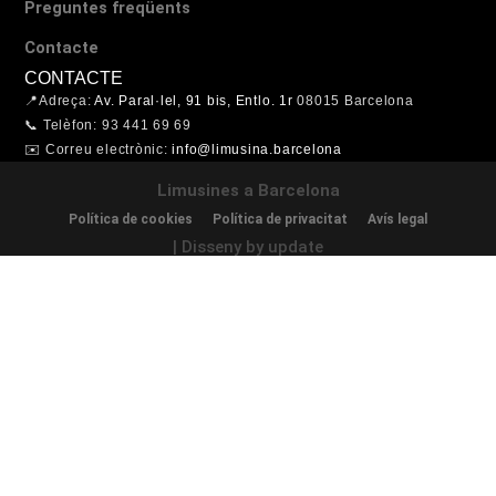
Preguntes freqüents
Contacte
CONTACTE
📍Adreça:
Av. Paral·lel, 91 bis, Entlo. 1r
08015 Barcelona
📞 Telèfon: 93 441 69 69
✉️ Correu electrònic:
info@limusina.barcelona
Limusines a Barcelona
Política de cookies
Política de privacitat
Avís legal
| Disseny by update