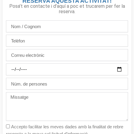
RESERVA AQUESTA ACTIVITAT!
Posa’t en contacte i d’aquí a poc et trucarem per fer la
reserva.
Nom
/
Cognom
Telèfon
Correu
electrònic
Dia
de
la
Núm.
festa
de
persones
Missatge
Accepto facilitar les meves dades amb la finalitat de rebre
resposta a la meva sol·licitud d'informació.