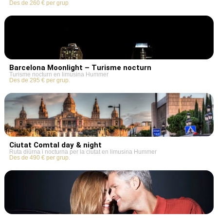
Des de 260 € per grup
Barcelona Moonlight – Turisme nocturn
Turisme nocturn en limusina Hummer
Des de 295 € per grup.
Ciutat Comtal day & night
Ruta diürna i nocturna per la ciutat en limusina Hummer
Des de 490 € per grup.