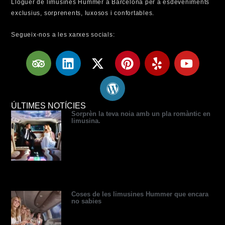
Lloguer de limusines Hummer a Barcelona per a esdeveniments
exclusius, sorprenents, luxosos i confortables.
Segueix-nos a les xarxes socials:
T
L
X
W
P
Y
Y
r
i
-
o
i
e
o
i
n
t
r
n
l
u
p
k
w
d
t
p
t
a
e
i
p
e
u
ÚLTIMES NOTÍCIES
Sorprèn la teva noia amb un pla romàntic en
d
d
t
r
r
b
limusina.
v
i
t
e
e
e
i
n
e
s
s
s
r
s
t
o
r
Coses de les limusines Hummer que encara
no sabies