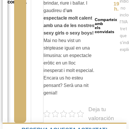
indi
comiats.
brindar, riure i ballar. I
19
no
h.
gaudireu d’
un
incl
espectacle molt calent
Comparteix
l’IVA
amb
amb una de les nostres
els
tret
convidats
sexy girls o sexy boys!
que
Mai no heu vist un
s’ind
striptease igual en una
expl
limusina: un espectacle
eròtic en un lloc
inesperat i molt especial.
Encara us ho esteu
pensant? Serà una nit
genial!
Deja tu
valoración