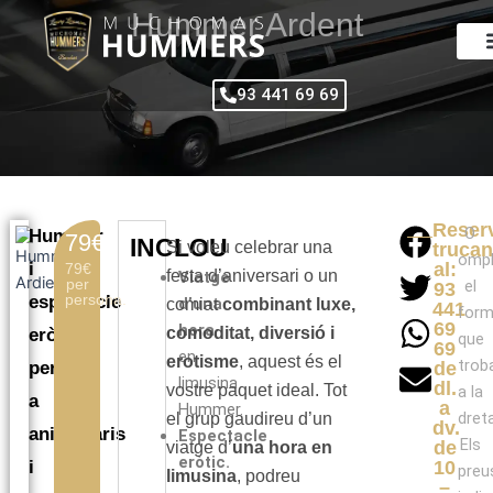
Vés
Hummer Ardent
al
contingut
93 441 69 69
Reser
O
Hummer
79€
INCLOU
Si voleu celebrar una
trucan
omp
i
al:
79€
festa d’aniversari o un
Viatge
per
el
93
persona.
espectacle
d’una
comiat
combinant luxe,
441
form
69
hora
comoditat, diversió i
eròtic
que
69
en
erotisme
, aquest és el
trob
per
de
limusina
dl.
vostre paquet ideal. Tot
a la
a
a
Hummer.
dreta
el grup gaudireu d’un
dv.
aniversaris
Espectacle
Els
de
viatge d’
una hora en
eròtic.
i
10
preu
limusina
, podreu
–