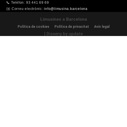
📞 Telèfon: 93 441 69 69
✉️ Correu electrònic:
info@limusina.barcelona
Limusines a Barcelona
Política de cookies
Política de privacitat
Avís legal
| Disseny by update