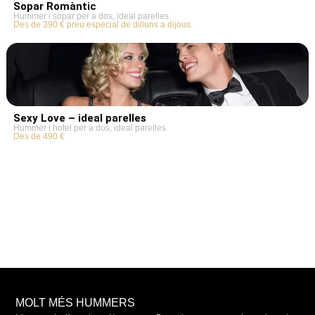
Sopar Romàntic
Hummer i sopar per a dos, ideal parelles
Des de 390 € preu especial de dilluns a dijous.
Sexy Love – ideal parelles
Hummer i hotel per a dos, ideal parelles
Des de 490 €
MOLT MÉS HUMMERS