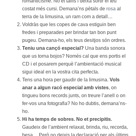
romanticisme. No et tallis i deixa sortir el teu
costat més cursi. Demana’ns pètals de
rosa
al
terra de la limusina, un ram com a detall…
Voldràs que les copes de cava estiguin ben
fredes i preparades per brindar tan bon punt
pugeu. Demana-ho, els teus desitjos són ordres.
Teniu una cançó especial?
Una banda sonora
que us torna bojos? Només cal que ens portis el
CD i el posarem perquè l’ambientació musical
sigui ideal en la vostra cita perfecta.
Tens una hora per gaudir de la limusina.
Vols
anar a algun racó especial amb vistes
, on
tingueu bons records junts, on treure l’anell o on
fer-vos una fotografia? No ho dubtis, demana’ns-
ho.
Hi ha temps de sobres. No et precipitis.
Gaudeix de l’ambient relaxat, brinda, riu, recorda,
besa… Però no deixis la declaració per als últims