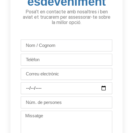
esdeveniment
Posa’t en contacte amb nosaltres i ben
aviat et trucarem per assessorar-te sobre
la millor opció.
Nom
/
Cognom
Telèfon
Correu
electrònic
Dia
de
la
Núm.
festa
de
persones
Missatge