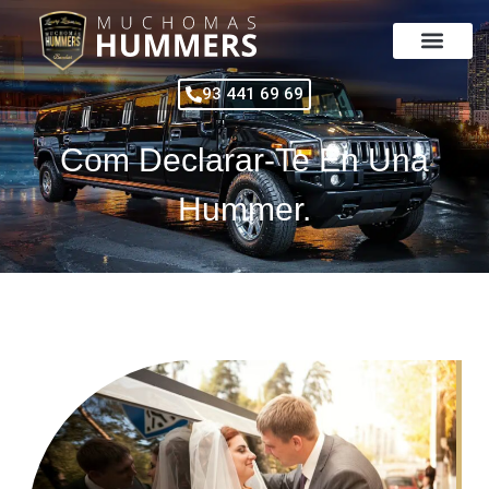
Vés
al
contingut
93 441 69 69
Com Declarar-Te En Una
Hummer.