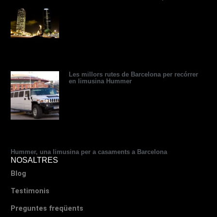
d
d
t
r
r
b
v
i
t
e
e
e
i
n
e
s
s
s
r
s
t
o
r
Les millors rutes de Barcelona per recórrer
en limusina Hummer
Hummer, una limusina per a casaments a Barcelona
NOSALTRES
Blog
Testimonis
Preguntes freqüents