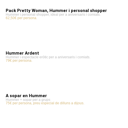
Pack Pretty Woman, Hummer i personal shopper
Hummer i personal shopper, ideal per a aniversaris i comiats.
62,50€ per persona.
Hummer Ardent
Hummer i espectacle eròtic per a aniversaris i comiats.
79€ per persona.
A sopar en Hummer
Hummer + sopar per a grups
75€ per persona, preu especial de dilluns a dijous.