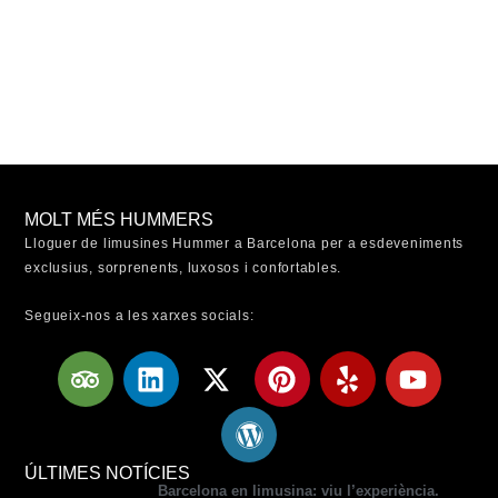
MOLT MÉS HUMMERS
Lloguer de limusines Hummer a Barcelona per a esdeveniments
exclusius, sorprenents, luxosos i confortables.
Segueix-nos a les xarxes socials:
T
L
X
W
P
Y
Y
r
i
-
o
i
e
o
i
n
t
r
n
l
u
p
k
w
d
t
p
t
a
e
i
p
e
u
ÚLTIMES NOTÍCIES
Barcelona en limusina: viu l’experiència.