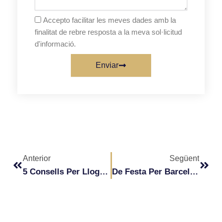
Accepto facilitar les meves dades amb la
finalitat de rebre resposta a la meva sol·licitud
d'informació.
Enviar
Prev
Next
Anterior
Següent
5 Consells Per Llogar La Millor Limusina.
De Festa Per Barcelona Amb Una Limusina Hummer