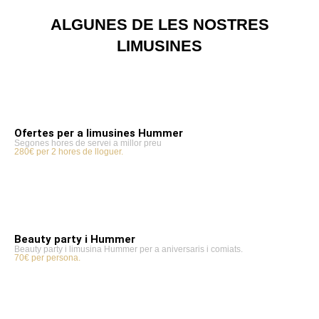
ALGUNES DE LES NOSTRES
LIMUSINES
Ofertes per a limusines Hummer
Segones hores de servei a millor preu
280€ per 2 hores de lloguer.
Beauty party i Hummer
Beauty party i limusina Hummer per a aniversaris i comiats.
70€ per persona.