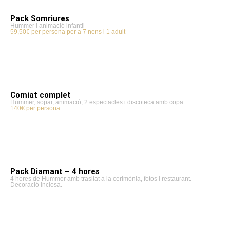
Pack Somriures
Hummer i animació infantil
59,50€ per persona per a 7 nens i 1 adult
Comiat complet
Hummer, sopar, animació, 2 espectacles i discoteca amb copa.
140€ per persona.
Pack Diamant – 4 hores
4 hores de Hummer amb trasllat a la cerimònia, fotos i restaurant.
Decoració inclosa.