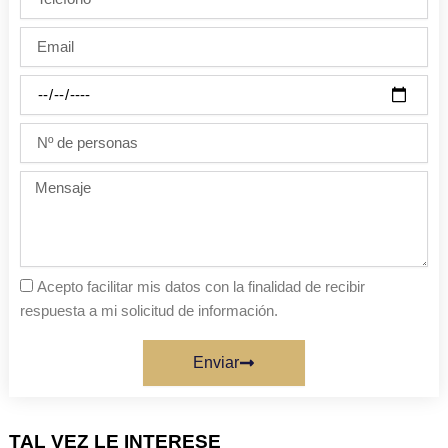
Email
Día
de
la
Nº
fiesta
de
personas
Mensaje
Acepto facilitar mis datos con la finalidad de recibir
respuesta a mi solicitud de información.
Enviar
TAL VEZ LE INTERESE