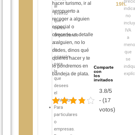
preci
hacer turismo, ir al
19h.
al
indic
aeropuerto a
evento
no
recoger a alguien
que
inclu
especial o
estés
IVA
ofrecerle un detalle
organizando
a
o
a alguien, no lo
men
la
dudes, dinos qué
que
ocasión
quieres hacer y te
se
para
lo pondremos en
indiq
Comparte
la
con
explí
bandeja de plata.
los
que
invitados
desees
3.8/5
el
- (17
vehículo.
Para
votos)
particulares
o
empresas.