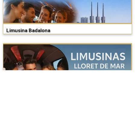
Limusina Badalona
Alquiler limusina Lloret de Mar​