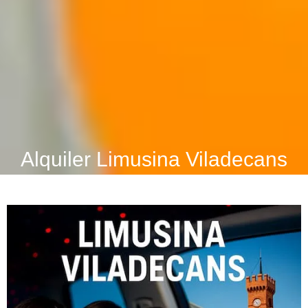
Alquiler Limusina Viladecans