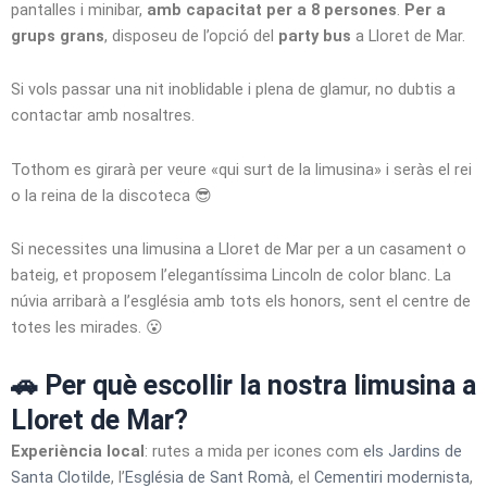
pantalles i minibar,
amb capacitat per a 8 persones
.
Per a
grups grans
, disposeu de l’opció del
party bus
a Lloret de Mar.
Si vols passar una nit inoblidable i plena de glamur, no dubtis a
contactar amb nosaltres.
Tothom es girarà per veure «qui surt de la limusina» i seràs el rei
o la reina de la discoteca 😎
Si necessites una limusina a Lloret de Mar per a un casament o
bateig, et proposem l’elegantíssima Lincoln de color blanc. La
núvia arribarà a l’església amb tots els honors, sent el centre de
totes les mirades. 😮
🚗 Per què escollir la nostra limusina a
Lloret de Mar?
Experiència local
: rutes a mida per icones com
els Jardins de
Santa Clotilde
, l’
Església de Sant Romà
, el
Cementiri modernista
,