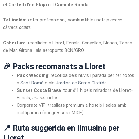
el Castell d’en Plaja
i el
Camí de Ronda
.
Tot inclòs:
xofer professional, combustible i neteja
sense
càrrecs ocults
.
Cobertura
: recollides a Lloret, Fenals, Canyelles, Blanes, Tossa
de Mar, Girona i als aeroports BCN/GRO.
🎉 Packs recomanats a Lloret
Pack Wedding
: recollida dels nuvis i parada per fer fotos
a
Sant Romà
o als
Jardins de Santa Clotilde
.
Sunset Costa Brava
: tour d’1 h pels miradors de Lloret–
Fenals,
brindis
inclòs.
Corporate VIP: trasllats prèmium a hotels i sales amb
multiparada (congressos i MICE).
📍 Ruta suggerida en limusina per
Lloret