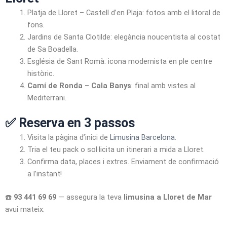
Platja de Lloret – Castell d’en Plaja: fotos amb el litoral de
fons.
Jardins de Santa Clotilde: elegància noucentista al costat
de Sa Boadella.
Església de Sant Romà: icona modernista en ple centre
històric.
Camí de Ronda – Cala Banys
: final amb vistes al
Mediterrani.
✅ Reserva en 3 passos
Visita la pàgina d’inici de
Limusina Barcelona
.
Tria el teu pack o sol·licita un itinerari a mida a Lloret.
Confirma data, places i extres. Enviament de confirmació
a l’instant!
☎️
93 441 69 69
— assegura la teva
limusina a Lloret de Mar
avui mateix.