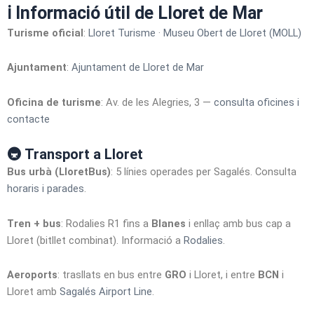
ℹ️ Informació útil de Lloret de Mar
Turisme oficial
:
Lloret Turisme
·
Museu Obert de Lloret (MOLL)
Ajuntament
:
Ajuntament de Lloret de Mar
Oficina de turisme
: Av. de les Alegries, 3 —
consulta oficines i
contacte
🚇 Transport a Lloret
Bus urbà (LloretBus)
: 5 línies operades per Sagalés. Consulta
horaris i parades
.
Tren + bus
: Rodalies R1 fins a
Blanes
i enllaç amb bus cap a
Lloret (bitllet combinat). Informació a
Rodalies
.
Aeroports
: trasllats en bus entre
GRO
i Lloret, i entre
BCN
i
Lloret amb
Sagalés Airport Line
.