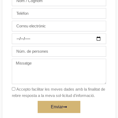
/
Cognom
Telèfon
Correu
electrònic
Dia
de
la
Núm.
festa
de
persones
Missatge
Accepto facilitar les meves dades amb la finalitat de
rebre resposta a la meva sol·licitud d'informació.
Enviar