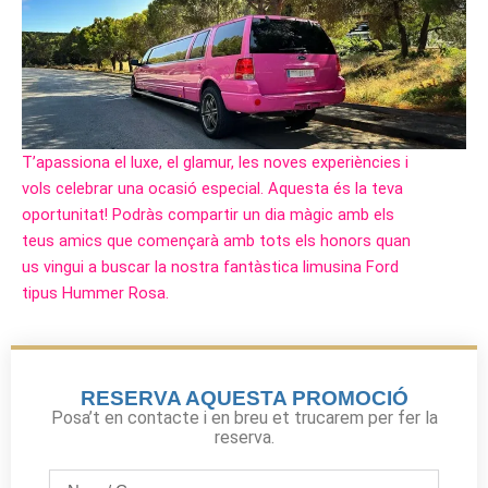
T’apassiona el luxe, el glamur, les noves experiències i
vols celebrar una ocasió especial. Aquesta és la teva
oportunitat! Podràs compartir un dia màgic amb els
teus amics que començarà amb tots els honors quan
us vingui a buscar la nostra fantàstica limusina Ford
tipus Hummer Rosa.
RESERVA AQUESTA PROMOCIÓ
Posa’t en contacte i en breu et trucarem per fer la
reserva.
Nom