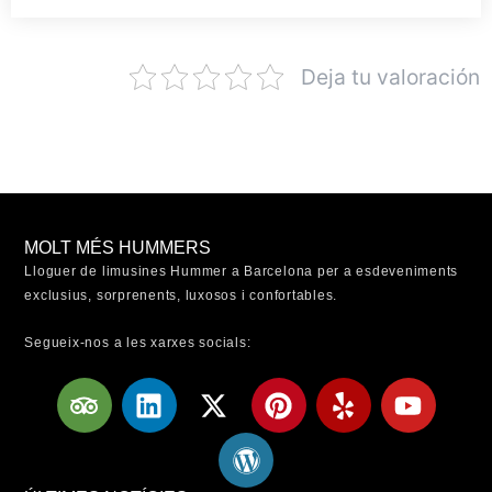
Deja tu valoración
MOLT MÉS HUMMERS
Lloguer de limusines Hummer a Barcelona per a esdeveniments
exclusius, sorprenents, luxosos i confortables.
Segueix-nos a les xarxes socials:
T
L
X
W
P
Y
Y
r
i
-
o
i
e
o
i
n
t
r
n
l
u
p
k
w
d
t
p
t