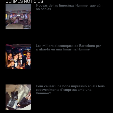
a
e
i
p
e
u
ÚLTIMES NOTÍCIES
6 cosas de las limusinas Hummer que aún
d
d
t
r
r
b
no sabías
v
i
t
e
e
e
i
n
e
s
s
s
r
s
t
o
r
Les millors discoteques de Barcelona per
arribar-hi en una limusina Hummer
Com causar una bona impressió en els teus
esdeveniments d’empresa amb una
Hummer?