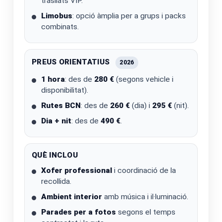
trasllats VIP.
Limobus
: opció àmplia per a grups i packs
combinats.
PREUS ORIENTATIUS
2026
1 hora
: des de
280 €
(segons vehicle i
disponibilitat).
Rutes BCN
: des de
260 €
(dia) i
295 €
(nit).
Dia + nit
: des de
490 €
.
QUÈ INCLOU
Xofer professional
i coordinació de la
recollida.
Ambient interior
amb música i il·luminació.
Parades per a fotos
segons el temps