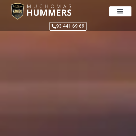
Vés
al
contingut
93 441 69 69